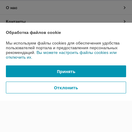
О нас
Контакты
Обработка файлов cookie
Доставка и оплата
Мы используем файлы cookies для обеспечения удобства
пользователей портала и предоставления персональных
График работы
рекомендаций.
Вы можете настроить файлы cookies или
отключить их.
Полная версия сайта
Принять
Политика обработки cookies
Отклонить
Сайт создан на платформе Deal.by
Информация для покупателя