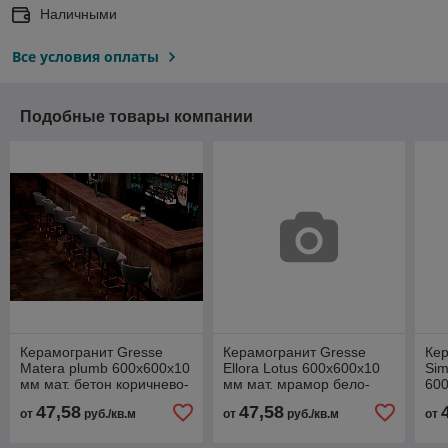
Наличными
Все условия оплаты
Подобные товары компании
Керамогранит Gresse
Керамогранит Gresse
Кер
Matera plumb 600х600х10
Ellora Lotus 600х600х10
Sim
мм мат. бетон коричнево-
мм мат. мрамор бело-
60
черный GRS06-01
серый GRS01-18
чер
47,58
47,58
от
руб./кв.м
от
руб./кв.м
от