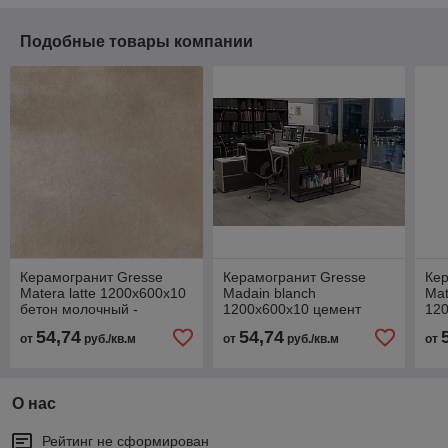
Подобные товары компании
Керамогранит Gresse
Керамогранит Gresse
Кер
Matera latte 1200х600х10
Madain blanch
Mat
бетон молочный -
1200х600х10 цемент
120
GRS06-28
молочный - GRS07-17
све
54,74
54,74
от
руб./кв.м
от
руб./кв.м
от
17
О нас
Рейтинг не сформирован