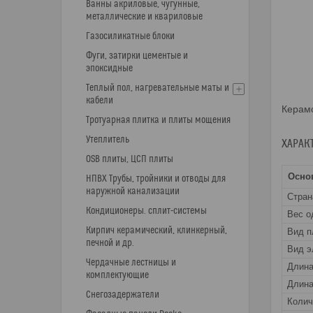
Ванны акриловые, чугунные,
металлические и квариловые
Газосиликатные блоки
Фуги, затирки цементые и
эпоксидные
Теплый пол, нагревательные маты и
кабели
Керамо
Тротуарная плитка и плиты мощения
Утеплитель
ХАРАК
OSB плиты, ЦСП плиты
Осно
НПВХ Трубы, тройники и отводы для
наружной канализации
Стран
Кондиционеры. сплит-системы
Вес о
Кирпич керамический, клинкерный,
Вид п
печной и др.
Вид э
Чердачные лестницы и
Длин
комплектующие
Длина
Снегозадержатели
Колич