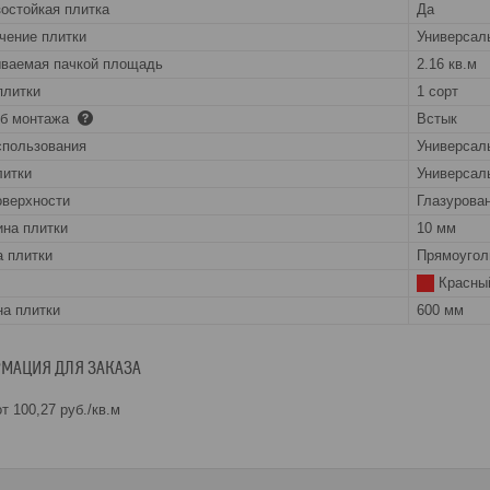
остойкая плитка
Да
чение плитки
Универсал
ваемая пачкой площадь
2.16 кв.м
плитки
1 сорт
об монтажа
Встык
спользования
Универсал
литки
Универсал
оверхности
Глазурова
на плитки
10 мм
 плитки
Прямоугол
Красны
а плитки
600 мм
МАЦИЯ ДЛЯ ЗАКАЗА
т 100,27
руб.
/кв.м