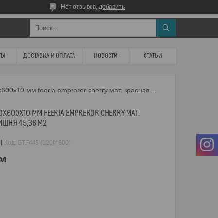
Нет отзывов,
добавить
ТЫ
ДОСТАВКА И ОПЛАТА
НОВОСТИ
СТАТЬИ
Керамогранит gresse 1200х600х10 мм feeria empreror cherry мат. красная имераторская вишня 45,36 м2
0Х600Х10 ММ FEERIA EMPREROR CHERRY МАТ.
ИШНЯ 45,36 М2
Код:
GTF445 (1200*600)
.м