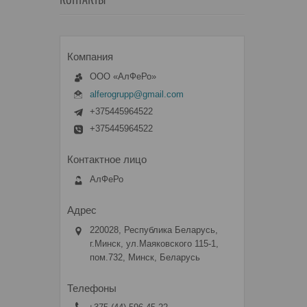
КОНТАКТЫ
ООО «АлФеРо»
alferogrupp@gmail.com
+375445964522
+375445964522
АлФеРо
220028, Республика Беларусь,
г.Минск, ул.Маяковского 115-1,
пом.732, Минск, Беларусь