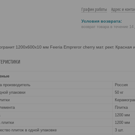
График работы
Адрес и конта
возврат товара в течение 14
гранит 1200х600х10 мм Feeria Empreror cherry мат. рект. Красная
ТЕРИСТИКИ
вные
а производитель
Россия
дной упаковки
50 кг
литки
Керамогра
лемента
Плитка
а
1200 мм
 плитки
1200 мм
ество плиток в одной упаковке
3 шт.