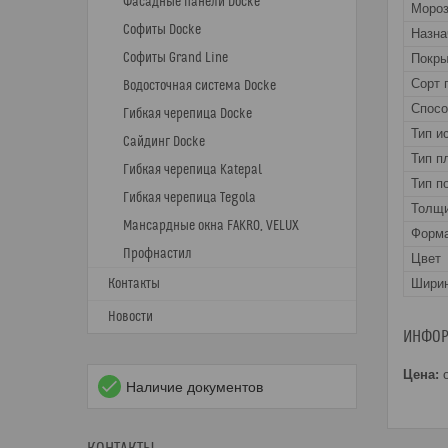
Фасадные панели Docke
Мороз
Софиты Docke
Назна
Софиты Grand Line
Покры
Сорт 
Водосточная система Docke
Спос
Гибкая черепица Docke
Тип и
Сайдинг Docke
Тип п
Гибкая черепица Katepal
Тип п
Гибкая черепица Tegola
Толщи
Мансардные окна FAKRO, VELUX
Форма
Профнастил
Цвет
Контакты
Ширин
Новости
ИНФОР
Цена:
о
Наличие документов