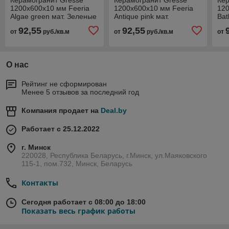
1200х600х10 мм Feeria
1200х600х10 мм Feeria
120
Algae green мат. Зеленые
Antique pink мат.
Bat
водоросли GTF475
Античный розовый
ва
92,55
92,55
от
руб./кв.м
от
руб./кв.м
от
GTF488
О нас
Рейтинг не сформирован
Менее 5 отзывов за последний год
Компания продает на
Deal.by
Работает с 25.12.2022
г. Минск
220028, Республика Беларусь, г.Минск, ул.Маяковского
115-1, пом.732, Минск, Беларусь
Контакты
Сегодня работает с 08:00 до 18:00
Показать весь график работы