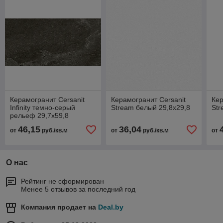
Керамогранит Cersanit
Керамогранит Cersanit
Кер
Infinity темно-серый
Stream белый 29,8x29,8
Str
рельеф 29,7x59,8
46,15
36,04
от
руб./кв.м
от
руб./кв.м
от
О нас
Рейтинг не сформирован
Менее 5 отзывов за последний год
Компания продает на
Deal.by