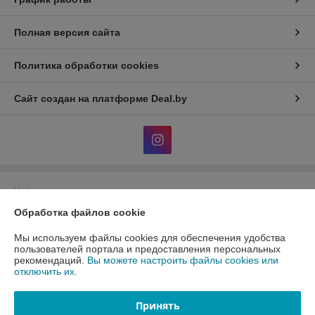
Полная версия сайта
Политика обработки cookies
Сайт создан на платформе Deal.by
Информация для покупателя
Обработка файлов cookie
Юридическое лицо:
Общество с ограниченной ответственность
«АлФеРо»
223017 Минский р-н, а.г.Гатово, ул.Металлургическая, 10А, пом.1-26
Мы используем файлы cookies для обеспечения удобства
пользователей портала и предоставления персональных
Регистрационный номер ЕГР: 691538171
рекомендаций.
Вы можете настроить файлы cookies или
отключить их.
УНП: 691538171
Регистрационный орган: Минский райисполком
Принять