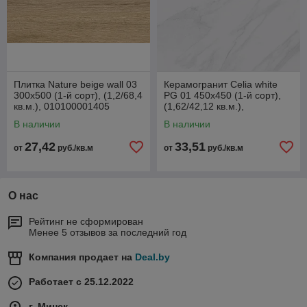
Плитка Nature beige wall 03
Керамогранит Celia white
300х500 (1-й сорт), (1,2/68,4
PG 01 450х450 (1-й сорт),
кв.м.), 010100001405
(1,62/42,12 кв.м.),
010400000480
В наличии
В наличии
27,42
33,51
от
руб./кв.м
от
руб./кв.м
О нас
Рейтинг не сформирован
Менее 5 отзывов за последний год
Компания продает на
Deal.by
Работает с 25.12.2022
г. Минск