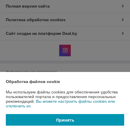
Полная версия сайта
Политика обработки cookies
Сайт создан на платформе Deal.by
Информация для покупателя
Юридическое лицо:
Обработка файлов cookie
Общество с ограниченной ответственность
«АлФеРо»
223017 Минский р-н, а.г.Гатово, ул.Металлургическая, 10А, пом.1-26
Мы используем файлы cookies для обеспечения удобства
пользователей портала и предоставления персональных
Регистрационный номер ЕГР: 691538171
рекомендаций.
Вы можете настроить файлы cookies или
отключить их.
УНП: 691538171
Регистрационный орган: Минский райисполком
Принять
Дата регистрации компании: 10.01.2023