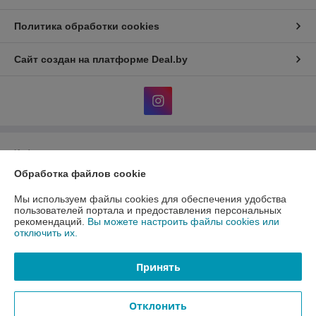
Политика обработки cookies
Сайт создан на платформе Deal.by
Информация для покупателя
Обработка файлов cookie
Юридическое лицо:
Общество с ограниченной ответственность
«АлФеРо»
223017 Минский р-н, а.г.Гатово, ул.Металлургическая, 10А, пом.1-26
Мы используем файлы cookies для обеспечения удобства
пользователей портала и предоставления персональных
Регистрационный номер ЕГР: 691538171
рекомендаций.
Вы можете настроить файлы cookies или
отключить их.
УНП: 691538171
Регистрационный орган: Минский райисполком
Принять
Дата регистрации компании: 10.01.2023
Отклонить
Местонахождение книги жалоб и предложений: 223017 Минский р-н,