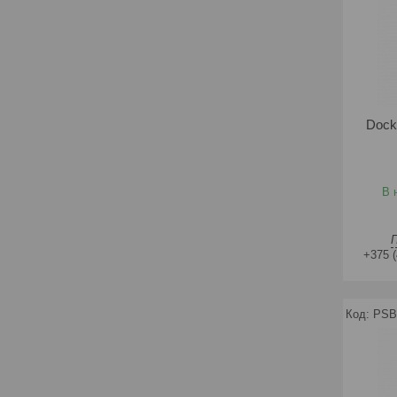
Dock
В 
+375 (
PSB