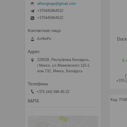
alferogrupp@gmail.com
+375445964522
+375445964522
АлФеРо
Dock
220028, Республика Беларусь,
В 
г.Минск, ул.Маяковского 115-1,
пом.732, Минск, Беларусь
+375 (
+375 (44) 596-45-22
PSB
КАРТА