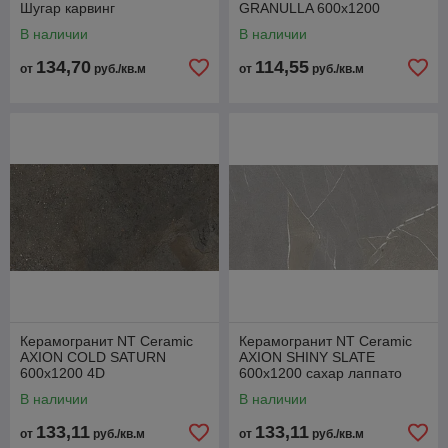
Шугар карвинг
GRANULLA 600x1200
гранулла
В наличии
В наличии
134,70
114,55
от
руб./кв.м
от
руб./кв.м
Керамогранит NT Ceramic
Керамогранит NT Ceramic
AXION COLD SATURN
AXION SHINY SLATE
600x1200 4D
600x1200 сахар лаппато
В наличии
В наличии
133,11
133,11
от
руб./кв.м
от
руб./кв.м