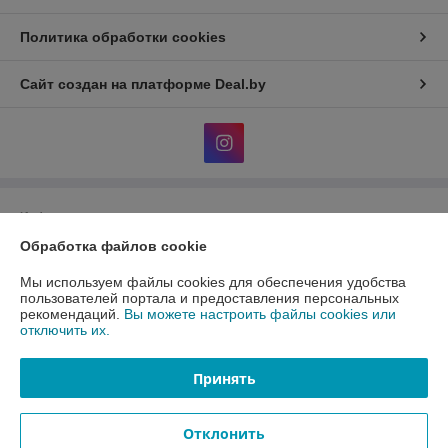
Политика обработки cookies
Сайт создан на платформе Deal.by
Информация для покупателя
Обработка файлов cookie
Юридическое лицо:
Общество с ограниченной ответственность
«АлФеРо»
223017 Минский р-н, а.г.Гатово, ул.Металлургическая, 10А, пом.1-26
Мы используем файлы cookies для обеспечения удобства
пользователей портала и предоставления персональных
Регистрационный номер ЕГР: 691538171
рекомендаций.
Вы можете настроить файлы cookies или
отключить их.
УНП: 691538171
Регистрационный орган: Минский райисполком
Принять
Дата регистрации компании: 10.01.2023
Отклонить
Местонахождение книги жалоб и предложений: 223017 Минский р-н,