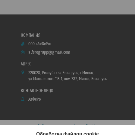
ООО «АлФеРо»
alferogrupp@gmail.com
220028, Республика Беларусь, г.Минск,
ул.Маяковского 115-1, пом.732, Минск, Беларусь
АлФеРо
Сайт создан на платформе Deal.by
Политика обработки файлов cookies
Обработка файлов cookie