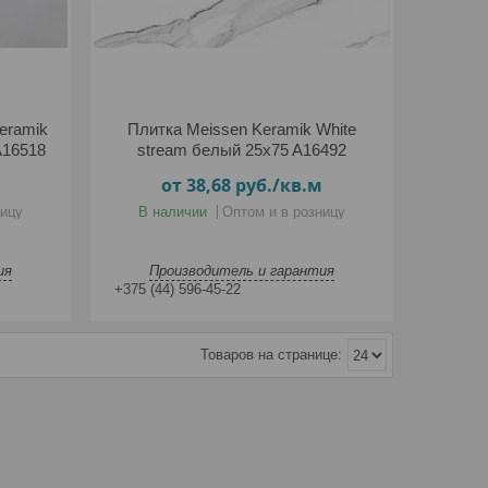
eramik
Плитка Meissen Keramik White
A16518
stream белый 25x75 A16492
от 38,68
руб.
/кв.м
ницу
В наличии
Оптом и в розницу
ия
Производитель и гарантия
+375 (44) 596-45-22