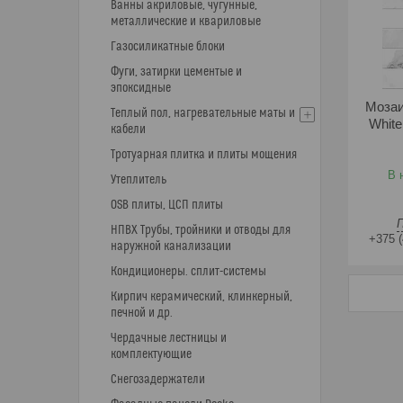
Ванны акриловые, чугунные,
металлические и квариловые
Газосиликатные блоки
Фуги, затирки цементые и
эпоксидные
Мозаи
Теплый пол, нагревательные маты и
White
кабели
Тротуарная плитка и плиты мощения
В 
Утеплитель
OSB плиты, ЦСП плиты
НПВХ Трубы, тройники и отводы для
+375 (
наружной канализации
Кондиционеры. сплит-системы
Кирпич керамический, клинкерный,
печной и др.
Чердачные лестницы и
комплектующие
Снегозадержатели