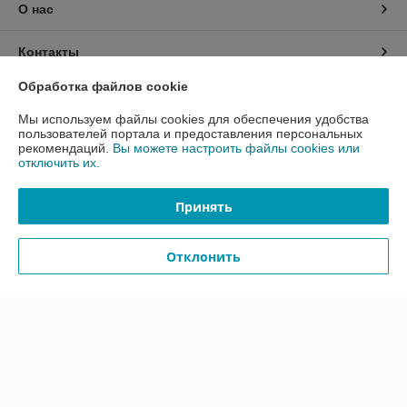
О нас
Контакты
Обработка файлов cookie
Доставка и оплата
Мы используем файлы cookies для обеспечения удобства
пользователей портала и предоставления персональных
График работы
рекомендаций.
Вы можете настроить файлы cookies или
отключить их.
Полная версия сайта
Принять
Политика обработки cookies
Отклонить
Сайт создан на платформе Deal.by
Информация для покупателя