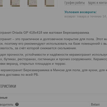
График работы
Адрес и конта
возврат товара в течение 14
гранит Driada GP 418х418 мм матовая Березакерамика
гранит – это практичное и долговечное покрытие для пола. Этот 
ок, поэтому его рекомендуют использовать на базе помещений с в
ватость, за счёт которой снижается скольжение.
аря прочности, устойчивости и надёжности керамогранит использ
х, бутиках, ресторанах, гостиницах и прочих сооружениях. Керам
вки веранд, открытых площадок и террас.
 керамогранит Березакерамика в Минске для пола, для кухни, для
на доставка по всей РБ.
ТЕРИСТИКИ
вные
зводитель
Belani