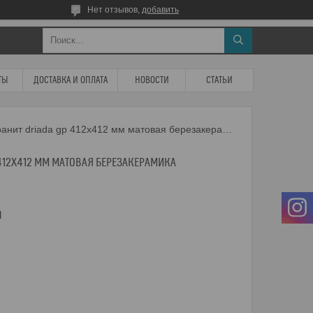
Нет отзывов,
добавить
ТЫ
ДОСТАВКА И ОПЛАТА
НОВОСТИ
СТАТЬИ
Керамогранит driada gp 412х412 мм матовая березакерамика
412Х412 ММ МАТОВАЯ БЕРЕЗАКЕРАМИКА
м