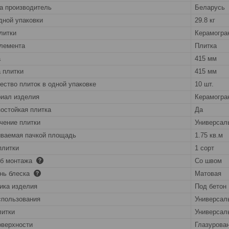
а производитель
Беларусь
дной упаковки
29.8 кг
литки
Керамогра
лемента
Плитка
а
415 мм
 плитки
415 мм
ество плиток в одной упаковке
10 шт.
иал изделия
Керамогра
остойкая плитка
Да
чение плитки
Универсал
ваемая пачкой площадь
1.75 кв.м
плитки
1 сорт
об монтажа
Со швом
нь блеска
Матовая
ика изделия
Под бетон
спользования
Универсал
литки
Универсал
оверхности
Глазурова