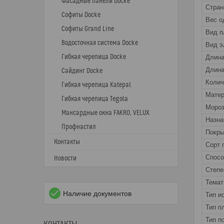
Фасадные панели Docke
Стран
Софиты Docke
Вес о
Софиты Grand Line
Вид п
Водосточная система Docke
Вид э
Гибкая черепица Docke
Длин
Длина
Сайдинг Docke
Колич
Гибкая черепица Katepal
Матер
Гибкая черепица Tegola
Мороз
Мансардные окна FAKRO, VELUX
Назна
Профнастил
Покры
Контакты
Сорт 
Спос
Новости
Степе
Темат
Наличие документов
Тип и
Тип п
Тип п