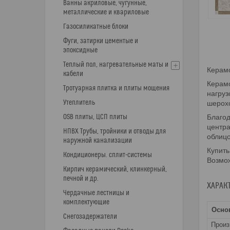
Ванны акриловые, чугунные,
металлические и квариловые
Газосиликатные блоки
Фуги, затирки цементые и
эпоксидные
Теплый пол, нагревательные маты и
Керамо
кабели
Керамо
Тротуарная плитка и плиты мощения
нагруз
Утеплитель
шерохо
OSB плиты, ЦСП плиты
Благод
центра
НПВХ Трубы, тройники и отводы для
облицо
наружной канализации
Купить
Кондиционеры. сплит-системы
Возмож
Кирпич керамический, клинкерный,
печной и др.
ХАРАК
Чердачные лестницы и
комплектующие
Осно
Снегозадержатели
Прои