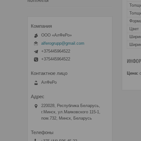
КОНТАКТЫ
Толщ
Толщи
Форма
Цвет
ООО «АлФеРо»
Шири
alferogrupp@gmail.com
Ширин
+375445964522
+375445964522
ИНФОР
Цена:
о
АлФеРо
220028, Республика Беларусь,
г.Минск, ул.Маяковского 115-1,
пом.732, Минск, Беларусь