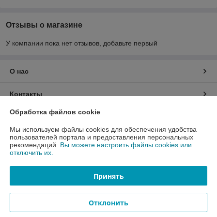
Отзывы о магазине
У компании пока нет отзывов, добавьте первый
О нас
Контакты
Обработка файлов cookie
Доставка и оплата
Мы используем файлы cookies для обеспечения удобства
пользователей портала и предоставления персональных
График работы
рекомендаций.
Вы можете настроить файлы cookies или
отключить их.
Полная версия сайта
Принять
Политика обработки cookies
Отклонить
Сайт создан на платформе Deal.by