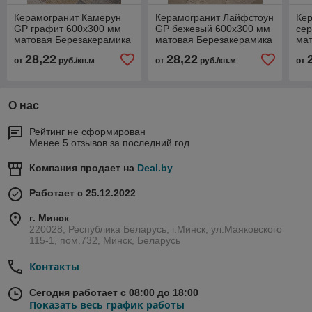
Керамогранит Камерун
Керамогранит Лайфстоун
Ке
GP графит 600х300 мм
GP бежевый 600х300 мм
се
матовая Березакерамика
матовая Березакерамика
ма
28,22
28,22
от
руб./кв.м
от
руб./кв.м
от
О нас
Рейтинг не сформирован
Менее 5 отзывов за последний год
Компания продает на
Deal.by
Работает с 25.12.2022
г. Минск
220028, Республика Беларусь, г.Минск, ул.Маяковского
115-1, пом.732, Минск, Беларусь
Контакты
Сегодня работает с 08:00 до 18:00
Показать весь график работы