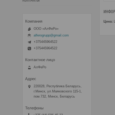
КОНТАКТЫ
ИНФОР
Цена:
Ц
ООО «АлФеРо»
alferogrupp@gmail.com
+375445964522
+375445964522
АлФеРо
220028, Республика Беларусь,
г.Минск, ул.Маяковского 115-1,
пом.732, Минск, Беларусь