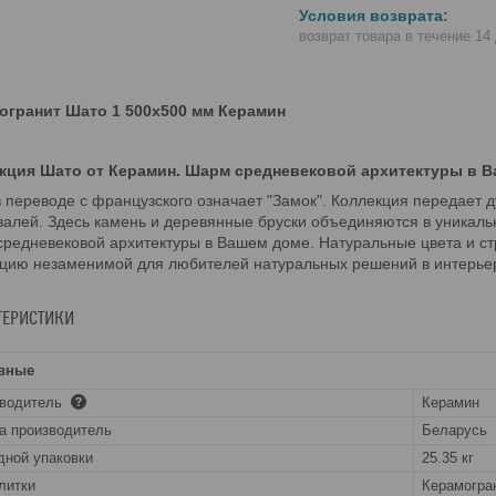
возврат товара в течение 14
огранит Шато 1 500х500 мм Керамин
кция Шато от Керамин. Шарм средневековой архитектуры в В
 переводе с французского означает "Замок". Коллекция передает д
алей. Здесь камень и деревянные бруски объединяются в уникальн
редневековой архитектуры в Вашем доме. Натуральные цвета и ст
кцию незаменимой для любителей натуральных решений в интерье
ТЕРИСТИКИ
вные
зводитель
Керамин
а производитель
Беларусь
дной упаковки
25.35 кг
литки
Керамогра