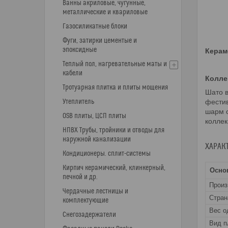
Ванны акриловые, чугунные,
металлические и квариловые
Газосиликатные блоки
Фуги, затирки цементые и
эпоксидные
Керам
Теплый пол, нагревательные маты и
кабели
Колле
Тротуарная плитка и плиты мощения
Шато в
Утеплитель
фестив
шарм с
OSB плиты, ЦСП плиты
колле
НПВХ Трубы, тройники и отводы для
наружной канализации
ХАРАК
Кондиционеры. сплит-системы
Кирпич керамический, клинкерный,
Осно
печной и др.
Прои
Чердачные лестницы и
Стран
комплектующие
Вес о
Снегозадержатели
Вид п