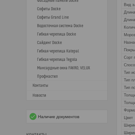
Фасадные панели Docke
Вид э
Софиты Docke
Длин
Софиты Grand Line
Длина
Водосточная система Docke
Колич
Гибкая черепица Docke
Мороз
Назна
Сайдинг Docke
Покры
Гибкая черепица Katepal
Сорт 
Гибкая черепица Tegola
Спос
Мансардные окна FAKRO, VELUX
Тип и
Профнастил
Тип п
Контакты
Тип п
Толщ
Новости
Толщи
Форма
Наличие документов
Цвет
Шири
Ширин