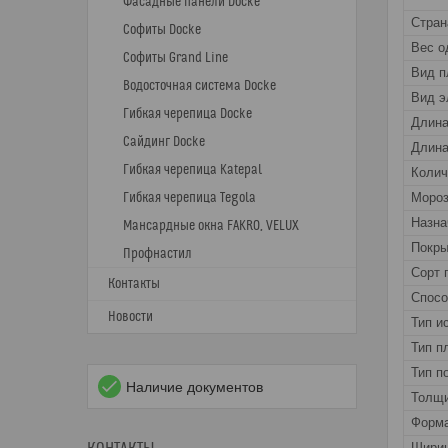
Фасадные панели Docke
Стран
Софиты Docke
Вес о
Софиты Grand Line
Вид п
Водосточная система Docke
Вид э
Гибкая черепица Docke
Длин
Сайдинг Docke
Длина
Гибкая черепица Katepal
Колич
Гибкая черепица Tegola
Мороз
Назна
Мансардные окна FAKRO, VELUX
Покры
Профнастил
Сорт 
Контакты
Спос
Новости
Тип и
Тип п
Тип п
Наличие документов
Толщи
Форма
Ширин