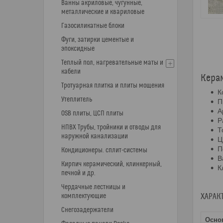
Ванны акриловые, чугунные,
металлические и квариловые
Газосиликатные блоки
Фуги, затирки цементые и
эпоксидные
Теплый пол, нагревательные маты и
кабели
Керам
Тротуарная плитка и плиты мощения
К
Утеплитель
П
А
OSB плиты, ЦСП плиты
Р
НПВХ Трубы, тройники и отводы для
Т
наружной канализации
Ц
П
Кондиционеры. сплит-системы
В
Кирпич керамический, клинкерный,
К
печной и др.
Чердачные лестницы и
ХАРАК
комплектующие
Снегозадержатели
Осно