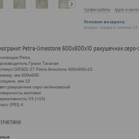
График работы
Адрес и конта
возврат товара в течение 14
огранит Petra-limestone 600х600х10 ракушечник серо-
оллекция:Petra
роизводитель:Грани Таганая
ртикул:GRS02-27 Petra-limestone 600х600х10
азмер, мм:600х600
олщина, мм:10
вет:ракушечник серо-зеленоватый
оверхность:матовая
ариативность:V3 (>15)
ласс (PEI):4
ТЕРИСТИКИ
вные