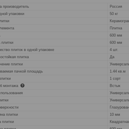
а производитель
Россия
дной упаковки
50 кг
литки
Керамогра
лемента
Плитка
а
600 мм
 плитки
600 мм
ество плиток в одной упаковке
4 шт.
остойкая плитка
Да
чение плитки
Универсал
ваемая пачкой площадь
1.44 кв.м
плитки
1 сорт
об монтажа
Встык
спользования
Универсал
литки
Универсал
оверхности
Глазурова
на плитки
10 мм
 плитки
Квадратна
а плитки
600 мм