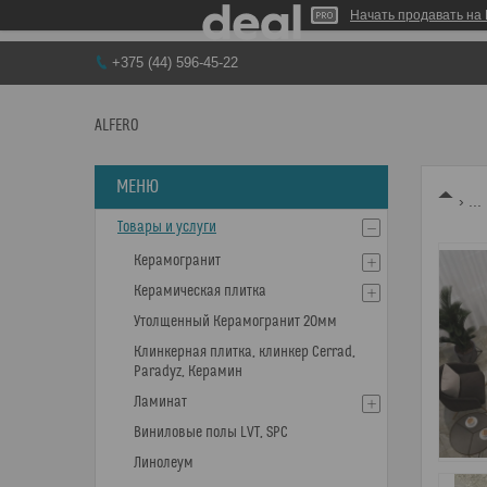
Начать продавать на 
+375 (44) 596-45-22
ALFERO
...
Товары и услуги
Керамогранит
Керамическая плитка
Утолщенный Керамогранит 20мм
Клинкерная плитка, клинкер Cerrad,
Paradyz, Керамин
Ламинат
Виниловые полы LVT, SPC
Линолеум