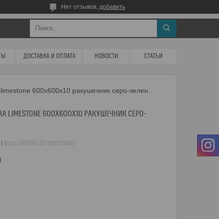
Нет отзывов,
добавить
ТЫ
ДОСТАВКА И ОПЛАТА
НОВОСТИ
СТАТЬИ
Керамогранит gresse petra limestone 600х600х10 ракушечник серо-зеленоватый - grs02-27
RA LIMESTONE 600Х600Х10 РАКУШЕЧНИК СЕРО-
Код:
GRS02-27 (600*600)
м