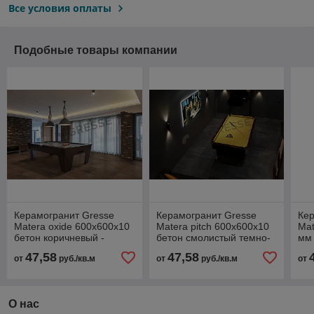
Все условия оплаты
Подобные товары компании
Керамогранит Gresse
Керамогранит Gresse
Кер
Matera oxide 600х600х10
Matera pitch 600х600х10
Mat
бетон коричневый -
бетон смолистый темно-
мм 
GRS06-24
серый - GRS06-02
че
47,58
47,58
от
руб./кв.м
от
руб./кв.м
от
О нас