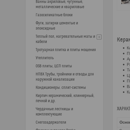
Ванны акриловые, чугунные,
металлические и квариловые
Газосиликатные блоки
Фуги, затирки цементые и
эпоксидные
Теплый пол, нагревательные маты и
Керам
кабели
К
Тротуарная плитка и плиты мощения
П
Утеплитель
А
Р
OSB плиты, ЦСП плиты
Т
НПВХ Трубы, тройники и отводы для
Ц
наружной канализации
П
В
Кондиционеры. сплит-системы
К
Кирпич керамический, клинкерный,
печной и др.
ХАРАК
Чердачные лестницы и
комплектующие
Снегозадержатели
Осно