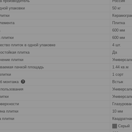
а производитель
Россия
дной упаковки
50 кг
литки
Керамогра
лемента
Плитка
а
600 мм
 плитки
600 мм
ество плиток в одной упаковке
4 шт.
остойкая плитка
Да
чение плитки
Универсал
ваемая пачкой площадь
1.44 кв.м
плитки
1 сорт
об монтажа
Встык
спользования
Универсал
литки
Универсал
оверхности
Глазурова
на плитки
10 мм
 плитки
Квадратна
Серый