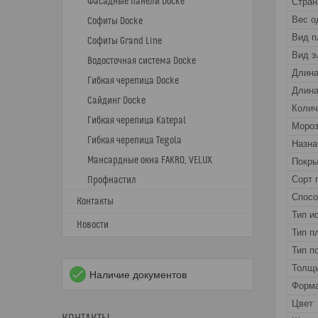
Фасадные панели Docke
Стран
Вес о
Софиты Docke
Вид п
Софиты Grand Line
Вид э
Водосточная система Docke
Длин
Гибкая черепица Docke
Длина
Сайдинг Docke
Колич
Гибкая черепица Katepal
Мороз
Гибкая черепица Tegola
Назна
Мансардные окна FAKRO, VELUX
Покры
Сорт 
Профнастил
Спос
Контакты
Тип и
Новости
Тип п
Тип п
Толщи
Наличие документов
Форма
Цвет