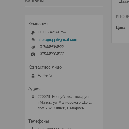
КОНТАКТЫ
Ширин
ИНФОР
Цена:
о
ООО «АлФеРо»
alferogrupp@gmail.com
+375445964522
+375445964522
АлФеРо
220028, Республика Беларусь,
г.Минск, ул.Маяковского 115-1,
пом.732, Минск, Беларусь