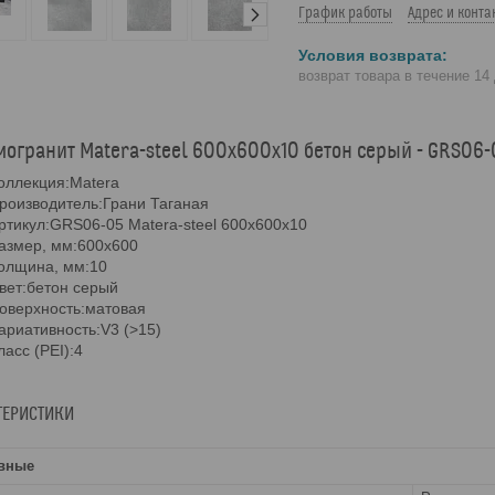
График работы
Адрес и конта
возврат товара в течение 14
огранит Matera-steel 600х600х10 бетон серый - GRS06-
оллекция:Matera
роизводитель:Грани Таганая
ртикул:GRS06-05 Matera-steel 600х600х10
азмер, мм:600х600
олщина, мм:10
вет:бетон серый
оверхность:матовая
ариативность:V3 (>15)
ласс (PEI):4
ТЕРИСТИКИ
вные