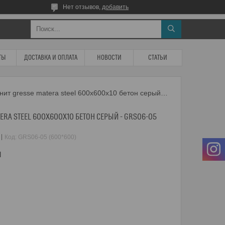
Нет отзывов,
добавить
ТЫ
ДОСТАВКА И ОПЛАТА
НОВОСТИ
СТАТЬИ
Керамогранит gresse matera steel 600х600х10 бетон серый - grs06-05
ERA STEEL 600Х600Х10 БЕТОН СЕРЫЙ - GRS06-05
Код:
GRS06-05 (600*600)
м