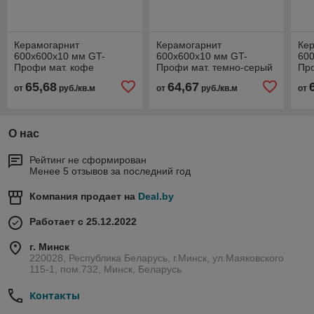
Керамогарнит
Керамогарнит
Ке
600х600х10 мм GT-
600х600х10 мм GT-
60
Профи мат. кофе
Профи мат. темно-серый
Про
GT021M
GT007M
GT
65,68
64,67
от
руб./кв.м
от
руб./кв.м
от
О нас
Рейтинг не сформирован
Менее 5 отзывов за последний год
Компания продает на
Deal.by
Работает с 25.12.2022
г. Минск
220028, Республика Беларусь, г.Минск, ул.Маяковского
115-1, пом.732, Минск, Беларусь
Контакты