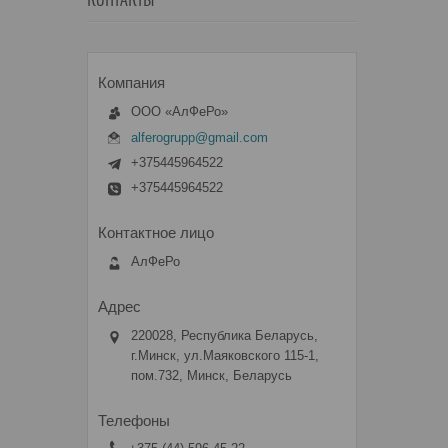
КОНТАКТЫ
ООО «АлФеРо»
alferogrupp@gmail.com
+375445964522
+375445964522
АлФеРо
220028, Республика Беларусь,
г.Минск, ул.Маяковского 115-1,
пом.732, Минск, Беларусь