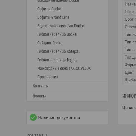
Фасадные панели Docke
Назна
Софиты Docke
Покры
Софиты Grand Line
Сорт 
Водосточная система Docke
Спос
Гибкая черепица Docke
Тип и
Тип п
Сайдинг Docke
Тип п
Гибкая черепица Katepal
Толщи
Гибкая черепица Tegola
Форма
Мансардные окна FAKRO, VELUX
Цвет
Профнастил
Ширин
Контакты
ИНФОР
Новости
Цена:
о
Наличие документов