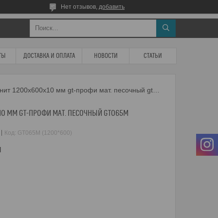
Нет отзывов,
добавить
ТЫ
ДОСТАВКА И ОПЛАТА
НОВОСТИ
СТАТЬИ
Керамогарнит 1200х600х10 мм gt-профи мат. песочный gt065m
10 ММ GT-ПРОФИ МАТ. ПЕСОЧНЫЙ GT065M
Код:
GT065M (1200*600)
м