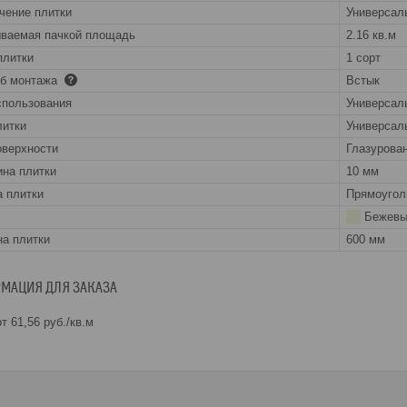
чение плитки
Универсал
ваемая пачкой площадь
2.16 кв.м
плитки
1 сорт
об монтажа
Встык
спользования
Универсал
литки
Универсал
оверхности
Глазурова
на плитки
10 мм
 плитки
Прямоугол
Бежевы
а плитки
600 мм
МАЦИЯ ДЛЯ ЗАКАЗА
т 61,56
руб.
/кв.м