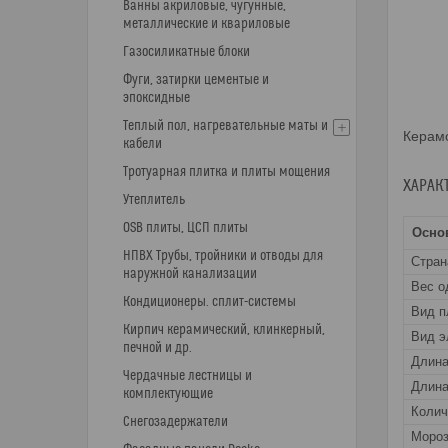
Ванны акриловые, чугунные,
металлические и квариловые
Газосиликатные блоки
Фуги, затирки цементые и
эпоксидные
Теплый пол, нагревательные маты и
Керамо
кабели
Тротуарная плитка и плиты мощения
ХАРАК
Утеплитель
OSB плиты, ЦСП плиты
Осно
НПВХ Трубы, тройники и отводы для
Стран
наружной канализации
Вес о
Кондиционеры. сплит-системы
Вид п
Кирпич керамический, клинкерный,
Вид э
печной и др.
Длин
Чердачные лестницы и
Длина
комплектующие
Колич
Снегозадержатели
Мороз