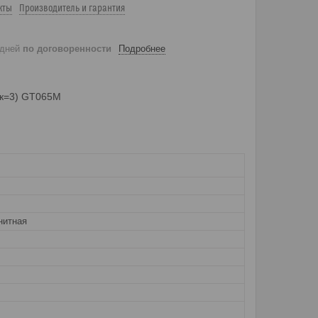
кты
Производитель и гарантия
 дней
по договоренности
Подробнее
1к=3) GT065M
нитная