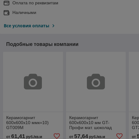
Оплата по реквизитам
Наличными
Все условия оплаты
Подобные товары компании
Керамогарнит
Керамогарнит
Ке
600х600х10 ммк=10)
600х600х10 мм GT-
60
GT009M
Профи мат. шоколад
GT
GT025M
61,41
57,64
от
руб./кв.м
от
руб./кв.м
от