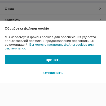
О нас
Контакты
Обработка файлов cookie
Доставка и оплата
Мы используем файлы cookies для обеспечения удобства
пользователей портала и предоставления персональных
График работы
рекомендаций.
Вы можете настроить файлы cookies или
отключить их.
Полная версия сайта
Принять
Политика обработки cookies
Отклонить
Сайт создан на платформе Deal.by