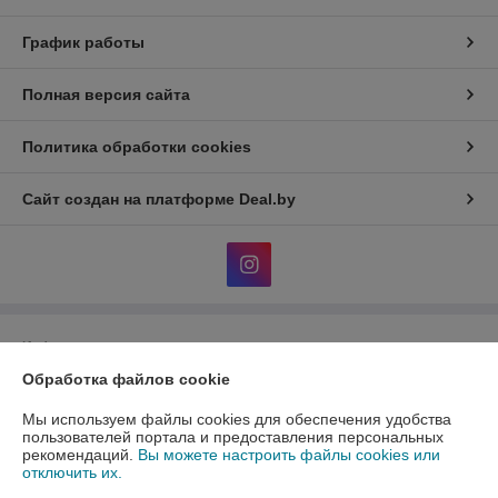
График работы
Полная версия сайта
Политика обработки cookies
Сайт создан на платформе Deal.by
Информация для покупателя
Обработка файлов cookie
Юридическое лицо:
Общество с ограниченной ответственность
«АлФеРо»
223017 Минский р-н, а.г.Гатово, ул.Металлургическая, 10А, пом.1-26
Мы используем файлы cookies для обеспечения удобства
пользователей портала и предоставления персональных
Регистрационный номер ЕГР: 691538171
рекомендаций.
Вы можете настроить файлы cookies или
отключить их.
УНП: 691538171