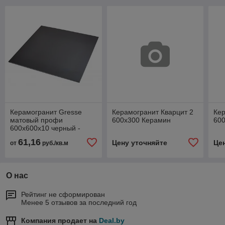
Керамогранит Gresse
Керамогранит Кварцит 2
Кер
матовый профи
600x300 Керамин
60
600x600x10 черный -
GT003M
61,16
Цену уточняйте
Це
от
руб./кв.м
О нас
Рейтинг не сформирован
Менее 5 отзывов за последний год
Компания продает на
Deal.by