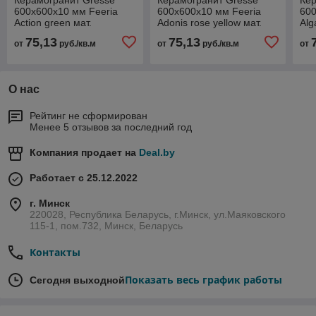
600х600х10 мм Feeria
600х600х10 мм Feeria
600
Action green мат.
Adonis rose yellow мат.
Alg
Акционный зеленый
Желтый горицвет GTF463
во
75,13
75,13
от
руб./кв.м
от
руб./кв.м
от
GTF471
О нас
Рейтинг не сформирован
Менее 5 отзывов за последний год
Компания продает на
Deal.by
Работает с 25.12.2022
г. Минск
220028, Республика Беларусь, г.Минск, ул.Маяковского
115-1, пом.732, Минск, Беларусь
Контакты
Показать весь график работы
Сегодня выходной