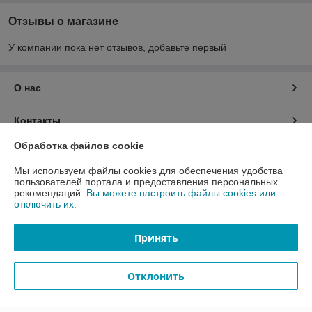
Отзывы о магазине
У компании пока нет отзывов, добавьте первый
О нас
Контакты
Обработка файлов cookie
Доставка и оплата
Мы используем файлы cookies для обеспечения удобства
пользователей портала и предоставления персональных
График работы
рекомендаций.
Вы можете настроить файлы cookies или
отключить их.
Полная версия сайта
Принять
Политика обработки cookies
Отклонить
Сайт создан на платформе Deal.by