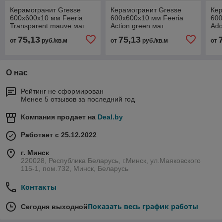
Керамогранит Gresse
Керамогранит Gresse
Кер
600х600х10 мм Feeria
600х600х10 мм Feeria
600
Transparent mauve мат.
Action green мат.
Ado
Прозрачный лиловый
Акционный зеленый
Же
75,13
75,13
от
руб./кв.м
от
руб./кв.м
от
46,08 м2 (1к=4)
GTF471
О нас
Рейтинг не сформирован
Менее 5 отзывов за последний год
Компания продает на
Deal.by
Работает с 25.12.2022
г. Минск
220028, Республика Беларусь, г.Минск, ул.Маяковского
115-1, пом.732, Минск, Беларусь
Контакты
Показать весь график работы
Сегодня выходной