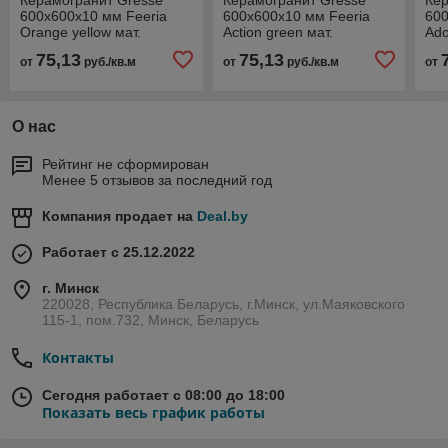
600х600х10 мм Feeria
600х600х10 мм Feeria
600
Orange yellow мат.
Action green мат.
Ado
Оранжево-желтый
Акционный зеленый
Же
75,13
75,13
от
руб./кв.м
от
руб./кв.м
от
GTF457
GTF471
О нас
Рейтинг не сформирован
Менее 5 отзывов за последний год
Компания продает на
Deal.by
Работает с 25.12.2022
г. Минск
220028, Республика Беларусь, г.Минск, ул.Маяковского
115-1, пом.732, Минск, Беларусь
Контакты
Сегодня работает с 08:00 до 18:00
Показать весь график работы