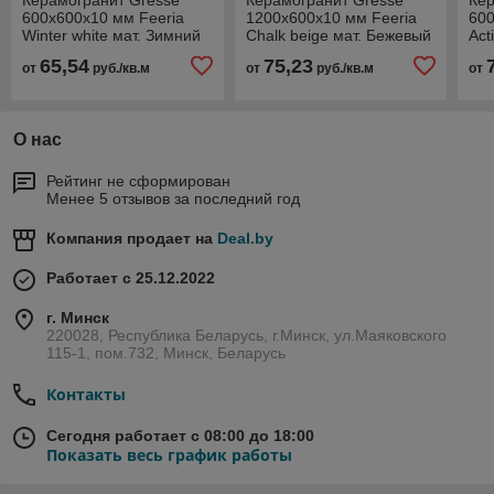
600х600х10 мм Feeria
1200х600х10 мм Feeria
600
Winter white мат. Зимний
Chalk beige мат. Бежевый
Act
белый GTF400
мел GTF427
Ак
65,54
75,23
от
руб./кв.м
от
руб./кв.м
от
GT
О нас
Рейтинг не сформирован
Менее 5 отзывов за последний год
Компания продает на
Deal.by
Работает с 25.12.2022
г. Минск
220028, Республика Беларусь, г.Минск, ул.Маяковского
115-1, пом.732, Минск, Беларусь
Контакты
Сегодня работает с 08:00 до 18:00
Показать весь график работы