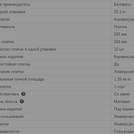
а производитель
Беларусь
дной упаковки
22.1 кг
литки
Керамогра
лемента
Плитка
а
293 мм
 плитки
293 мм
ество плиток в одной упаковке
15 шт.
иал изделия
Керамогра
остойкая плитка
Да
чение плитки
Универсал
ваемая пачкой площадь
1.35 кв.м
плитки
1 сорт
об монтажа
Со швом
нь блеска
Матовая
ика изделия
Под камен
спользования
Универсал
литки
Универсал
оверхности
Глазурова