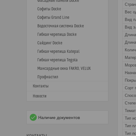
Фасадные панели Docke
Стран
Софиты Docke
Вес о
Софиты Grand Line
Вид п
Водосточная система Docke
Вид э
Гибкая черепица Docke
Длин
Длина
Сайдинг Docke
Колич
Гибкая черепица Katepal
Матер
Гибкая черепица Tegola
Мороз
Мансардные окна FAKRO, VELUX
Назна
Профнастил
Покры
Контакты
Сорт 
Спос
Новости
Степе
Темат
Наличие документов
Тип и
Тип п
Тип п