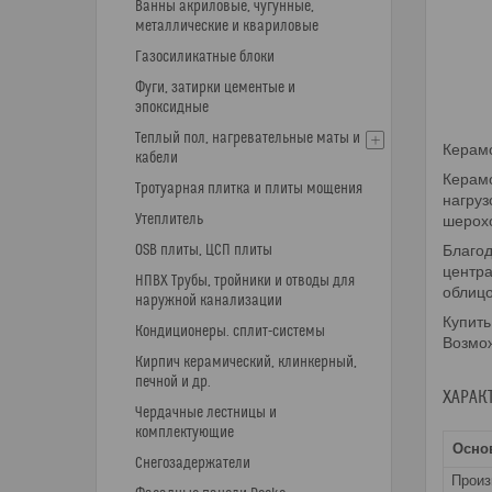
Ванны акриловые, чугунные,
металлические и квариловые
Газосиликатные блоки
Фуги, затирки цементые и
эпоксидные
Теплый пол, нагревательные маты и
Керамо
кабели
Керамо
Тротуарная плитка и плиты мощения
нагруз
Утеплитель
шерохо
OSB плиты, ЦСП плиты
Благод
центра
НПВХ Трубы, тройники и отводы для
облицо
наружной канализации
Купить
Кондиционеры. сплит-системы
Возмож
Кирпич керамический, клинкерный,
печной и др.
ХАРАК
Чердачные лестницы и
комплектующие
Осно
Снегозадержатели
Прои