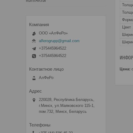
КОНТАКТЫ
Толщ
Толщи
Форма
Цвет
ООО «АлФеРо»
Шири
alferogrupp@gmail.com
Ширин
+375445964522
+375445964522
ИНФОР
Цена:
о
АлФеРо
220028, Республика Беларусь,
г.Минск, ул.Маяковского 115-1,
пом.732, Минск, Беларусь