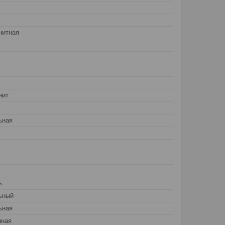
нитная
нит
ьная
ь
ьный
ьная
нная