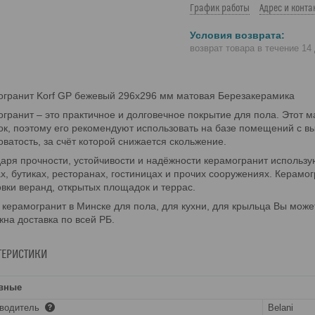
График работы
Адрес и конта
возврат товара в течение 14
гранит Korf GP бежевый 296х296 мм матовая Березакерамика
гранит – это практичное и долговечное покрытие для пола. Этот 
ок, поэтому его рекомендуют использовать на базе помещений с в
ватость, за счёт которой снижается скольжение.
аря прочности, устойчивости и надёжности керамогранит использ
х, бутиках, ресторанах, гостиницах и прочих сооружениях. Керам
вки веранд, открытых площадок и террас.
 керамогранит в Минске для пола, для кухни, для крыльца Вы мож
на доставка по всей РБ.
ТЕРИСТИКИ
вные
зводитель
Belani