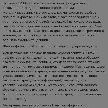
формату 1200х600 мм «космическая» фактура этого
керамогранита, дополненная вкраплениями
металлизированных материалов, раскрывается во всей её
полноте и красоте. Помимо этого, Space переводится ещё и
как «пространство». И с этой коллекцией вы сможете создать
одно из самых оригинальных и необычных пространств. Спэйс
– это коллекция керамогранита для поклонников современного
дизайна, тех кто любит отличаться и всегда находится на
вершине модных тенденций.
Широкоформатный керамогранит имеет ряд преимуществ.
Для достижения прочности плиты керамогранита 1200х600
увеличивается стандартная толщина плитки, таким образом
его можно считать усиленным, что делает его более стойким
для истирания, излома от нагрузки и ударов. Уменьшение швов
позволяет экономить время, силы и денежные средства. Так же
уменьшение количества швов снижает риск возникновения
плесени и структурных деформаций, что приводит к
увеличению срока службы. Эстетические свойства данного
формата можно отметить в притягательном внешнем виде,
благодаря своей нестандартной геометрии, не привычной для
нашего взгляда.
Мы предлагаем керамогранит большого формата по