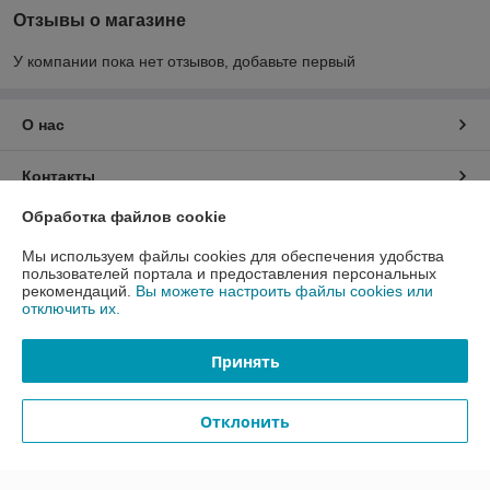
Отзывы о магазине
У компании пока нет отзывов, добавьте первый
О нас
Контакты
Обработка файлов cookie
Доставка и оплата
Мы используем файлы cookies для обеспечения удобства
пользователей портала и предоставления персональных
График работы
рекомендаций.
Вы можете настроить файлы cookies или
отключить их.
Полная версия сайта
Принять
Политика обработки cookies
Отклонить
Сайт создан на платформе Deal.by