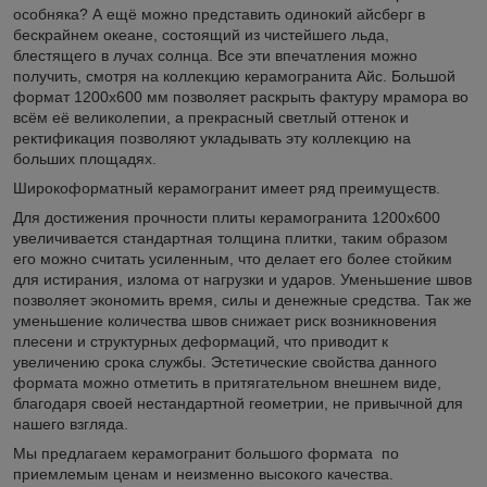
особняка? А ещё можно представить одинокий айсберг в
бескрайнем океане, состоящий из чистейшего льда,
блестящего в лучах солнца. Все эти впечатления можно
получить, смотря на коллекцию керамогранита Айс. Большой
формат 1200х600 мм позволяет раскрыть фактуру мрамора во
всём её великолепии, а прекрасный светлый оттенок и
ректификация позволяют укладывать эту коллекцию на
больших площадях.
Широкоформатный керамогранит имеет ряд преимуществ.
Для достижения прочности плиты керамогранита 1200х600
увеличивается стандартная толщина плитки, таким образом
его можно считать усиленным, что делает его более стойким
для истирания, излома от нагрузки и ударов. Уменьшение швов
позволяет экономить время, силы и денежные средства. Так же
уменьшение количества швов снижает риск возникновения
плесени и структурных деформаций, что приводит к
увеличению срока службы. Эстетические свойства данного
формата можно отметить в притягательном внешнем виде,
благодаря своей нестандартной геометрии, не привычной для
нашего взгляда.
Мы предлагаем керамогранит большого формата по
приемлемым ценам и неизменно высокого качества.