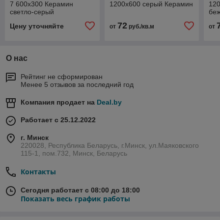
7 600х300 Керамин
1200х600 серый Керамин
120
светло-серый
бе
72
Цену уточняйте
от
руб./кв.м
от
О нас
Рейтинг не сформирован
Менее 5 отзывов за последний год
Компания продает на
Deal.by
Работает с 25.12.2022
г. Минск
220028, Республика Беларусь, г.Минск, ул.Маяковского
115-1, пом.732, Минск, Беларусь
Контакты
Сегодня работает с 08:00 до 18:00
Показать весь график работы