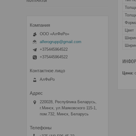
КОНТАКТЫ
Толщ
Толщи
Форма
Цвет
ООО «АлФеРо»
Шири
alferogrupp@gmail.com
Ширин
+375445964522
+375445964522
ИНФОР
Цена:
о
АлФеРо
220028, Республика Беларусь,
г.Минск, ул.Маяковского 115-1,
пом.732, Минск, Беларусь