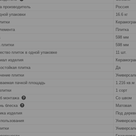
а производитель
Россия
дной упаковки
16.6 кг
литки
Керамогра
лемента
Плитка
а
598 мм
 плитки
598 мм
ество плиток в одной упаковке
11 шт.
иал изделия
Керамогра
остойкая плитка
Да
чение плитки
Универсал
ваемая пачкой площадь
1.216 кв.м
плитки
1 сорт
об монтажа
Со швом
нь блеска
Матовая
ика изделия
Под дерев
спользования
Универсал
литки
Универсал
оверхности
Глазурова