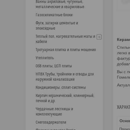
Ванны акриловые, чугунные,
металлические и квариловые
Газосиликатные блоки
Фуги, затирки цементые и
эпоксидные
Теплый пол, нагревательные маты и
Керам
кабели
Стильн
Тротуарная плитка и плиты мощения
легко 
Утеплитель
фактур
добавл
OSB плиты, ЦСП плиты
Вы с л
НПВХ Трубы, тройники и отводы для
Гомеле
наружной канализации
Актуал
Кондиционеры. сплит-системы
Кирпич керамический, клинкерный,
печной и др.
ХАРАК
Чердачные лестницы и
комплектующие
Осно
Снегозадержатели
Прои