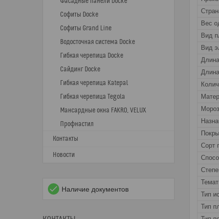
Фасадные панели Docke
Стран
Софиты Docke
Вес о
Софиты Grand Line
Вид п
Водосточная система Docke
Вид э
Гибкая черепица Docke
Длин
Сайдинг Docke
Длина
Гибкая черепица Katepal
Колич
Гибкая черепица Tegola
Матер
Мороз
Мансардные окна FAKRO, VELUX
Назна
Профнастил
Покры
Контакты
Сорт 
Новости
Спос
Степе
Темат
Наличие документов
Тип и
Тип п
Тип п