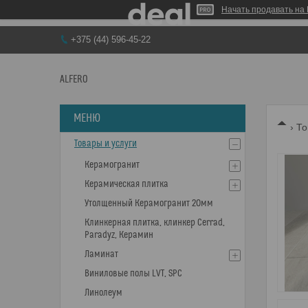
Начать продавать на 
+375 (44) 596-45-22
ALFERO
То
Товары и услуги
Керамогранит
Керамическая плитка
Утолщенный Керамогранит 20мм
Клинкерная плитка, клинкер Cerrad,
Paradyz, Керамин
Ламинат
Виниловые полы LVT, SPC
Линолеум