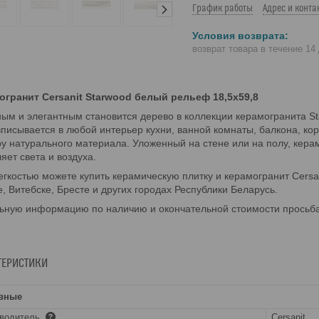
График работы
Адрес и конта
возврат товара в течение 14
огранит Cersanit Starwood белый рельеф 18,5x59,8
ым и элегантным становится дерево в коллекции керамогранита S
вписывается в любой интерьер кухни, ванной комнаты, балкона, ко
у натурального материала. Уложенный на стене или на полу, кера
яет света и воздуха.
егкостью можете купить керамическую плитку и керамогранит Cersan
, Витебске, Бресте и других городах Республики Беларусь.
ьную информацию по наличию и окончательной стоимости просьба
ТЕРИСТИКИ
вные
зводитель
Cersanit