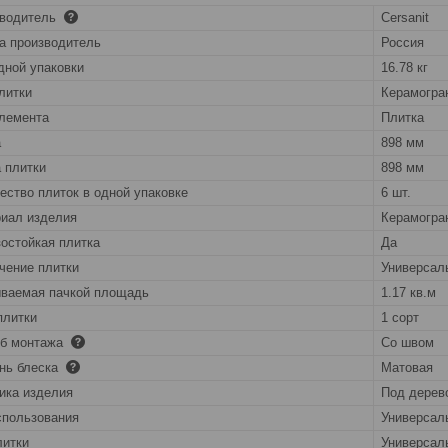
зводитель
Cersanit
а производитель
Россия
дной упаковки
16.78 кг
литки
Керамогра
лемента
Плитка
а
898 мм
 плитки
898 мм
ество плиток в одной упаковке
6 шт.
иал изделия
Керамогра
остойкая плитка
Да
чение плитки
Универсал
ваемая пачкой площадь
1.17 кв.м
плитки
1 сорт
об монтажа
Со швом
нь блеска
Матовая
ика изделия
Под дерев
спользования
Универсал
литки
Универсал