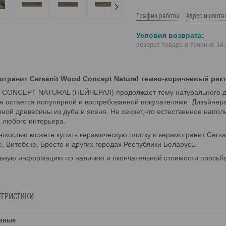
График работы
Адрес и конта
возврат товара в течение 14
огранит Cersanit Wood Concept Natural темно-коричневый рект
CONCEPT NATURAL (НЕЙЧЕРАЛ) продолжает тему натурального дере
я остается популярной и востребованной покупателями. Дизайнер
ной древесины из дуба и ясеня. Не секрет,что естественное напо
 любого интерьера.
егкостью можете купить керамическую плитку и керамогранит Cersan
, Витебске, Бресте и других городах Республики Беларусь.
ьную информацию по наличию и окончательной стоимости просьба
ТЕРИСТИКИ
вные