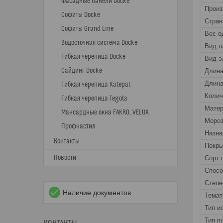
Фасадные панели Docke
Прои
Софиты Docke
Стран
Софиты Grand Line
Вес о
Водосточная система Docke
Вид п
Гибкая черепица Docke
Вид э
Сайдинг Docke
Длин
Длина
Гибкая черепица Katepal
Колич
Гибкая черепица Tegola
Матер
Мансардные окна FAKRO, VELUX
Мороз
Профнастил
Назна
Контакты
Покры
Новости
Сорт 
Спос
Степе
Наличие документов
Темат
Тип и
Тип п