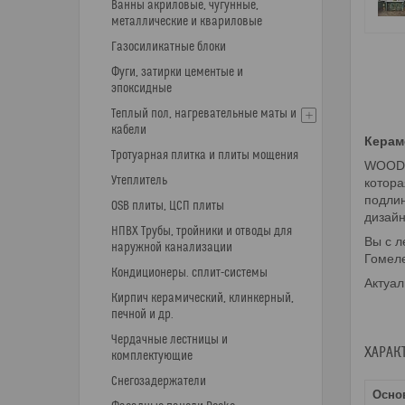
Ванны акриловые, чугунные,
металлические и квариловые
Газосиликатные блоки
Фуги, затирки цементые и
эпоксидные
Теплый пол, нагревательные маты и
кабели
Керам
Тротуарная плитка и плиты мощения
WOOD 
Утеплитель
котора
подлин
OSB плиты, ЦСП плиты
дизайн
НПВХ Трубы, тройники и отводы для
Вы с л
наружной канализации
Гомеле
Кондиционеры. сплит-системы
Актуал
Кирпич керамический, клинкерный,
печной и др.
Чердачные лестницы и
ХАРАК
комплектующие
Снегозадержатели
Осно