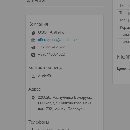
КОНТАКТЫ
Тип п
Толщ
Толщи
Форма
ООО «АлФеРо»
Шири
alferogrupp@gmail.com
Ширин
+375445964522
+375445964522
ИНФОР
Цена:
о
АлФеРо
220028, Республика Беларусь,
г.Минск, ул.Маяковского 115-1,
пом.732, Минск, Беларусь