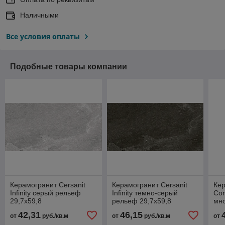
Наличными
Все условия оплаты
Подобные товары компании
Керамогранит Cersanit
Керамогранит Cersanit
Кер
Infinity серый рельеф
Infinity темно-серый
Con
29,7x59,8
рельеф 29,7x59,8
мно
42,31
46,15
от
руб./кв.м
от
руб./кв.м
от