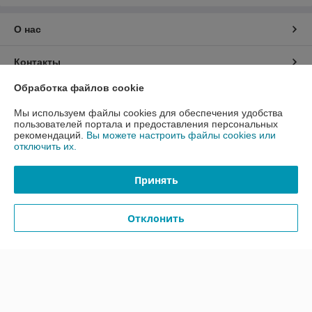
О нас
Контакты
Обработка файлов cookie
Доставка и оплата
Мы используем файлы cookies для обеспечения удобства
пользователей портала и предоставления персональных
График работы
рекомендаций.
Вы можете настроить файлы cookies или
отключить их.
Полная версия сайта
Принять
Политика обработки cookies
Отклонить
Сайт создан на платформе Deal.by