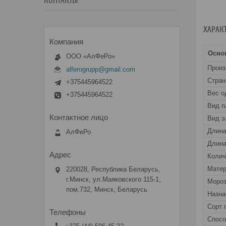
КОНТАКТЫ
ХАРАК
Осно
ООО «АлФеРо»
Прои
alferogrupp@gmail.com
Стран
+375445964522
Вес о
+375445964522
Вид п
Вид э
Длин
АлФеРо
Длина
Колич
Матер
220028, Республика Беларусь,
г.Минск, ул.Маяковского 115-1,
Мороз
пом.732, Минск, Беларусь
Назна
Сорт 
Спос