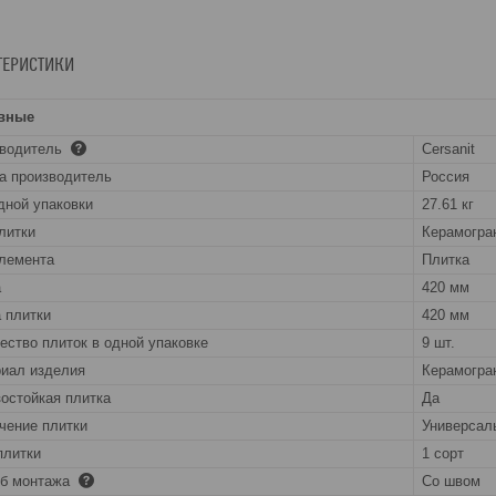
ТЕРИСТИКИ
вные
зводитель
Cersanit
а производитель
Россия
дной упаковки
27.61 кг
литки
Керамогра
лемента
Плитка
а
420 мм
 плитки
420 мм
ество плиток в одной упаковке
9 шт.
иал изделия
Керамогра
остойкая плитка
Да
чение плитки
Универсал
плитки
1 сорт
об монтажа
Со швом