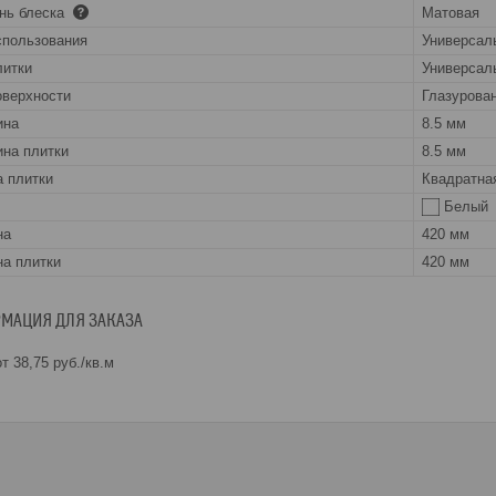
нь блеска
Матовая
спользования
Универсал
литки
Универсал
оверхности
Глазурова
ина
8.5 мм
на плитки
8.5 мм
 плитки
Квадратна
Белый
на
420 мм
а плитки
420 мм
МАЦИЯ ДЛЯ ЗАКАЗА
т 38,75
руб.
/кв.м