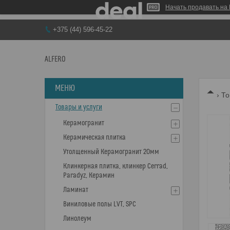
Начать продавать на 
+375 (44) 596-45-22
ALFERO
То
Товары и услуги
Керамогранит
Керамическая плитка
Утолщенный Керамогранит 20мм
Клинкерная плитка, клинкер Cerrad,
Paradyz, Керамин
Ламинат
Виниловые полы LVT, SPC
Линолеум