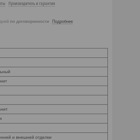
кты
Производитель и гарантия
 дней
по договоренности
Подробнее
льный
нит
анит
я
енней и внешней отделки