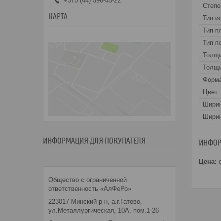
+375 (44) 596-45-22
Степе
КАРТА
Тип и
Тип п
Тип п
Толщ
Толщи
Форма
Цвет
Шири
Ширин
ИНФОРМАЦИЯ ДЛЯ ПОКУПАТЕЛЯ
ИНФОР
Цена:
о
Общество с ограниченной
ответственность «АлФеРо»
223017 Минский р-н, а.г.Гатово,
ул.Металлургическая, 10А, пом.1-26