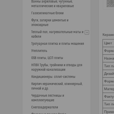
Ванны акриловые, чугунные,
металлические и квариловые
Газосиликатные блоки
Фуги, затирки цементые и
эпоксидные
Теплый пол, нагревательные маты и
Керамо
кабели
Цвет
Тротуарная плитка и плиты мощения
Форма
Утеплитель
OSB плиты, ЦСП плиты
Назн
НПВХ Трубы, тройники и отводы для
Тип п
наружной канализации
Диза
Кондиционеры. сплит-системы
Форма
Кирпич керамический, клинкерный,
печной и др.
Мате
Чердачные лестницы и
Факту
комплектующие
Тип п
Снегозадержатели
Прим