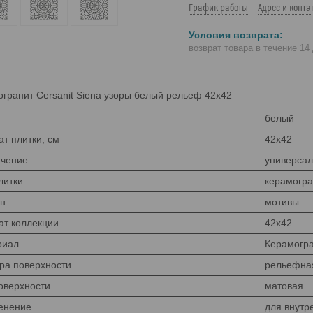
График работы
Адрес и конта
возврат товара в течение 14
гранит Cersanit Siena узоры белый рельеф 42x42
белый
т плитки, см
42x42
ачение
универса
литки
керамогра
йн
мотивы
т коллекции
42x42
риал
Керамогр
ра поверхности
рельефна
оверхности
матовая
енение
для внутр