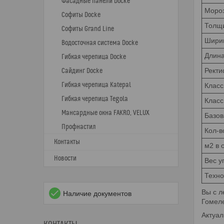
Фасадные панели Docke
Мороз
Софиты Docke
Толщи
Софиты Grand Line
Ширин
Водосточная система Docke
Длина
Гибкая черепица Docke
Ректи
Сайдинг Docke
Гибкая черепица Katepal
Класс
Гибкая черепица Tegola
Класс
Мансардные окна FAKRO, VELUX
Базов
Профнастил
Кол-в
Контакты
м2 в 
Новости
Вес уп
Техно
Вы с л
Наличие документов
Гомеле
Актуал