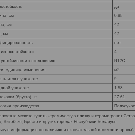
остойкость
да
на, см
0.85
а, см
42
, см
42
фицированность
нет
 износостойкости
4
 устойчивости к скольжению
R12C
ая единица измерения
м2
о плиток в упаковке
9
одной упаковке
1.58
аковки (брутто), кг
27.61
логия производства
Полусухое
егкостью можете купить керамическую плитку и керамогранит Cersan
, Витебске, Бресте и других городах Республики Беларусь.
ьную информацию по наличию и окончательной стоимости просьба