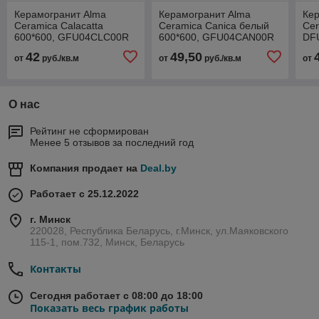
Керамогранит Alma
Керамогранит Alma
Ке
Ceramica Calacatta
Ceramica Canica белый
Cer
600*600, GFU04CLC00R
600*600, GFU04CAN00R
DF
глянц. рект.
глянц. рект.
рек
42
49,50
от
руб./кв.м
от
руб./кв.м
от
О нас
Рейтинг не сформирован
Менее 5 отзывов за последний год
Компания продает на
Deal.by
Работает с 25.12.2022
г. Минск
220028, Республика Беларусь, г.Минск, ул.Маяковского
115-1, пом.732, Минск, Беларусь
Контакты
Сегодня работает с 08:00 до 18:00
Показать весь график работы