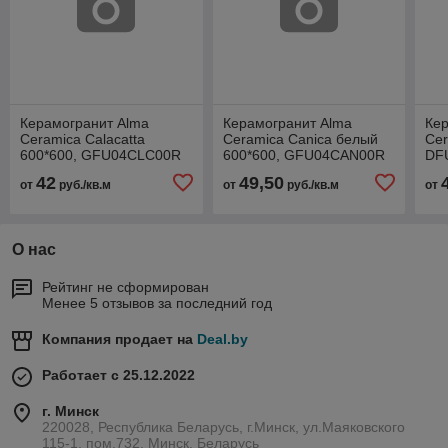
Керамогранит Alma
Керамогранит Alma
Ке
Ceramica Calacatta
Ceramica Canica белый
Cer
600*600, GFU04CLC00R
600*600, GFU04CAN00R
DF
глянц. рект.
глянц. рект.
рек
42
49,50
от
руб./кв.м
от
руб./кв.м
от
О нас
Рейтинг не сформирован
Менее 5 отзывов за последний год
Компания продает на
Deal.by
Работает с 25.12.2022
г. Минск
220028, Республика Беларусь, г.Минск, ул.Маяковского
115-1, пом.732, Минск, Беларусь