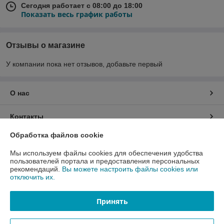
Сегодня работает с 08:00 до 18:00
Показать весь график работы
Отзывы о магазине
У компании пока нет отзывов, добавьте первый
О нас
Контакты
Обработка файлов cookie
Доставка и оплата
Мы используем файлы cookies для обеспечения удобства
пользователей портала и предоставления персональных
График работы
рекомендаций.
Вы можете настроить файлы cookies или
отключить их.
Полная версия сайта
Принять
Политика обработки cookies