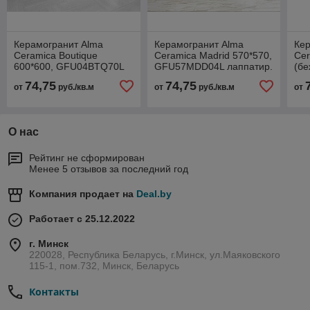
Керамогранит Alma
Керамогранит Alma
Ке
Ceramica Boutique
Ceramica Madrid 570*570,
Cer
600*600, GFU04BTQ70L
GFU57MDD04L лаппатир.
(б
лапатир. рект.
рект.
лап
74,75
74,75
от
руб./кв.м
от
руб./кв.м
от
О нас
Рейтинг не сформирован
Менее 5 отзывов за последний год
Компания продает на
Deal.by
Работает с 25.12.2022
г. Минск
220028, Республика Беларусь, г.Минск, ул.Маяковского
115-1, пом.732, Минск, Беларусь
Контакты