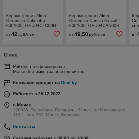
Керамогранит Alma
Керамогранит Alma
Ке
Ceramica Calacatta
Ceramica Canica белый
Cer
600*600, GFU04CLC00R
600*600, GFU04CAN00R
сер
глянц. рект.
глянц. рект.
GF
42
49,50
от
руб./кв.м
от
руб./кв.м
от
рек
О нас
Рейтинг не сформирован
Менее 5 отзывов за последний год
Компания продает на
Deal.by
Работает с 25.12.2022
г. Минск
220028, Республика Беларусь, г.Минск, ул.Маяковского
115-1, пом.732, Минск, Беларусь
Контакты
Сегодня работает с 08:00 до 18:00