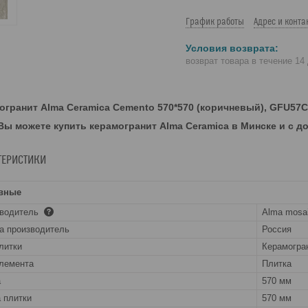
График работы
Адрес и конта
возврат товара в течение 14
огранит Alma Ceramica Cemento 570*570 (коричневый), GFU57C
 Вы можете купить керамогранит Alma Ceramica в Минске и с 
ТЕРИСТИКИ
вные
зводитель
Alma mosa
а производитель
Россия
литки
Керамогра
лемента
Плитка
а
570 мм
 плитки
570 мм