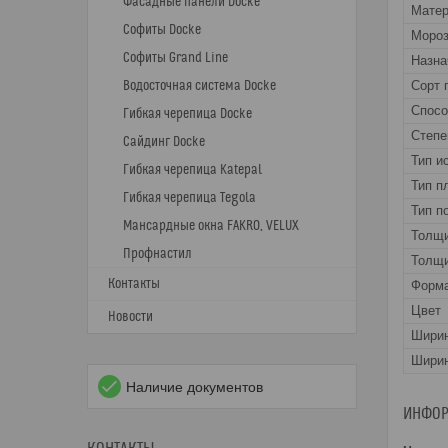
Фасадные панели Docke
Матер
Софиты Docke
Мороз
Софиты Grand Line
Назна
Водосточная система Docke
Сорт 
Спос
Гибкая черепица Docke
Степе
Сайдинг Docke
Тип и
Гибкая черепица Katepal
Тип п
Гибкая черепица Tegola
Тип п
Мансардные окна FAKRO, VELUX
Толщ
Профнастил
Толщи
Контакты
Форма
Цвет
Новости
Шири
Ширин
Наличие документов
ИНФОР