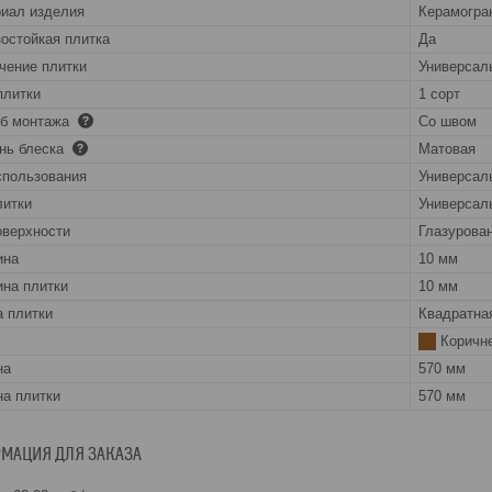
иал изделия
Керамогра
остойкая плитка
Да
чение плитки
Универсал
плитки
1 сорт
об монтажа
Со швом
нь блеска
Матовая
спользования
Универсал
литки
Универсал
оверхности
Глазурова
ина
10 мм
на плитки
10 мм
 плитки
Квадратна
Коричн
на
570 мм
а плитки
570 мм
МАЦИЯ ДЛЯ ЗАКАЗА