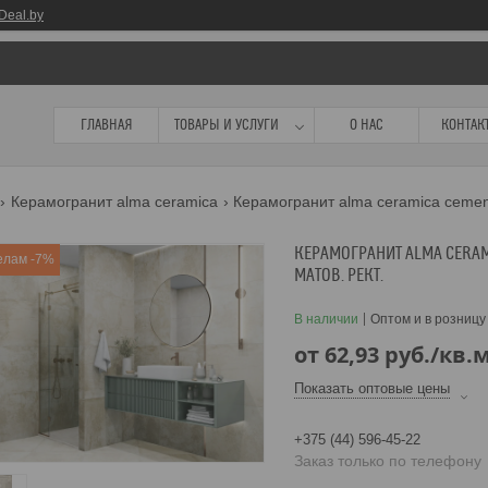
Deal.by
ГЛАВНАЯ
ТОВАРЫ И УСЛУГИ
О НАС
КОНТАК
Керамогранит alma ceramica
Керамогранит alma ceramica cement
КЕРАМОГРАНИТ ALMA CERAM
елам -7%
МАТОВ. РЕКТ.
В наличии
Оптом и в розницу
от
62,93
руб.
/кв.
Показать оптовые цены
+375 (44) 596-45-22
Заказ только по телефону