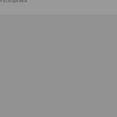
т 62,93
руб.
/кв.м