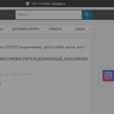
Нет отзывов,
добавить
ТЫ
ДОСТАВКА И ОПЛАТА
НОВОСТИ
СТАТЬИ
o 570*570 (коричневый), gfu57cmt40r матов. рект.
ICA CEMENTO 570*570 (КОРИЧНЕВЫЙ), GFU57CMT40R
Код:
GFU57CMT40R
м