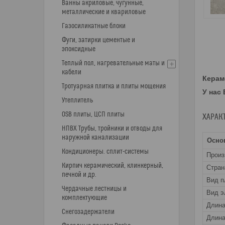
Ванны акриловые, чугунные,
металлические и квариловые
Газосиликатные блоки
Фуги, затирки цементые и
эпоксидные
Теплый пол, нагревательные маты и
кабели
Керам
Тротуарная плитка и плиты мощения
У нас
Утеплитель
OSB плиты, ЦСП плиты
ХАРАК
НПВХ Трубы, тройники и отводы для
наружной канализации
Осно
Кондиционеры. сплит-системы
Прои
Кирпич керамический, клинкерный,
Стран
печной и др.
Вид п
Чердачные лестницы и
Вид э
комплектующие
Длин
Снегозадержатели
Длина