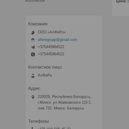
КОНТАКТЫ
Цена:
о
ООО «АлФеРо»
alferogrupp@gmail.com
+375445964522
+375445964522
АлФеРо
220028, Республика Беларусь,
г.Минск, ул.Маяковского 115-1,
пом.732, Минск, Беларусь