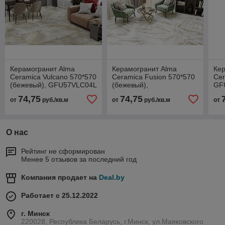
Керамогранит Alma
Керамогранит Alma
Ке
Ceramica Vulcano 570*570
Ceramica Fusion 570*570
Cer
(бежевый), GFU57VLC04L
(бежевый),
GF
лаппатир. рект.
GFU57FSN04L лаппатир.
рек
74,75
74,75
от
руб./кв.м
от
руб./кв.м
от
рект.
О нас
Рейтинг не сформирован
Менее 5 отзывов за последний год
Компания продает на
Deal.by
Работает с 25.12.2022
г. Минск
220028, Республика Беларусь, г.Минск, ул.Маяковского