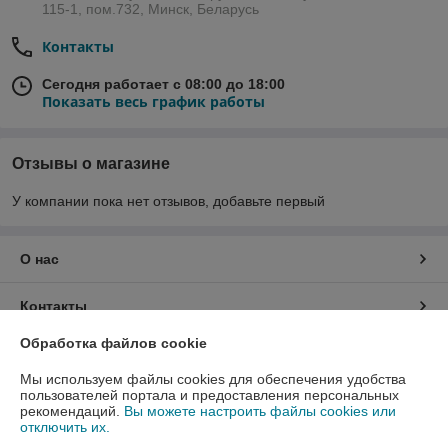
115-1, пом.732, Минск, Беларусь
Контакты
Сегодня работает с 08:00 до 18:00
Показать весь график работы
Отзывы о магазине
У компании пока нет отзывов, добавьте первый
О нас
Контакты
Обработка файлов cookie
Доставка и оплата
Мы используем файлы cookies для обеспечения удобства
пользователей портала и предоставления персональных
График работы
рекомендаций.
Вы можете настроить файлы cookies или
отключить их.
Полная версия сайта