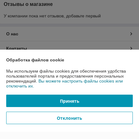
Отзывы о магазине
У компании пока нет отзывов, добавьте первый
О нас
Контакты
Обработка файлов cookie
Доставка и оплата
Мы используем файлы cookies для обеспечения удобства
пользователей портала и предоставления персональных
График работы
рекомендаций.
Вы можете настроить файлы cookies или
отключить их.
Полная версия сайта
Принять
Политика обработки cookies
Отклонить
Сайт создан на платформе Deal.by