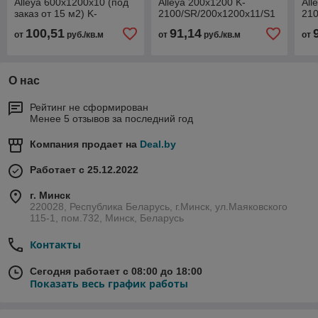
Alleya 600x1200х10 (под
Alleya 200х1200 K-
All
заказ от 15 м2) K-
2100/SR/200x1200x11/S1
210
2102/SR/600x1200x10
бежевый
ме
100,51
91,14
от
руб./кв.м
от
руб./кв.м
от
коричневый
О нас
Рейтинг не сформирован
Менее 5 отзывов за последний год
Компания продает на
Deal.by
Работает с 25.12.2022
г. Минск
220028, Республика Беларусь, г.Минск, ул.Маяковского
115-1, пом.732, Минск, Беларусь
Контакты
Сегодня работает с 08:00 до 18:00
Показать весь график работы