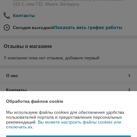
115-1, пом.732, Минск, Беларусь
Контакты
Показать весь график работы
Сегодня выходной
Отзывы о магазине
У компании пока нет отзывов, добавьте первый
О нас
Контакты
Обработка файлов cookie
Доставка и оплата
Мы используем файлы cookies для обеспечения удобства
пользователей портала и предоставления персональных
График работы
рекомендаций.
Вы можете настроить файлы cookies или
отключить их.
Полная версия сайта