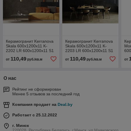
Керамогранит Kerranova
Керамогранит Kerranova
Кер
Skala 600х1200х11 K-
Skala 600х1200х11 K-
Mor
2202 LR 600х1200х11 S1
2203 LR 600х1200х11 S1
600
серо-бежевый
темно-серый
209
110,49
110,49
от
руб./кв.м
от
руб./кв.м
от
бе
О нас
Рейтинг не сформирован
Менее 5 отзывов за последний год
Компания продает на
Deal.by
Работает с 25.12.2022
г. Минск
220028, Республика Беларусь, г.Минск, ул.Маяковского