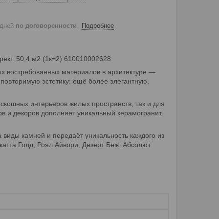
 дней
по договоренности
Подробнее
ект. 50,4 м2 (1к=2) 610010002628
мых востребованных материалов в архитектуре —
еповторимую эстетику: ещё более элегантную,
оскошных интерьеров жилых пространств, так и для
 и декоров дополняет уникальный керамогранит,
 виды камней и передаёт уникальность каждого из
атта Голд, Роял Айвори, Дезерт Беж, Абсолют