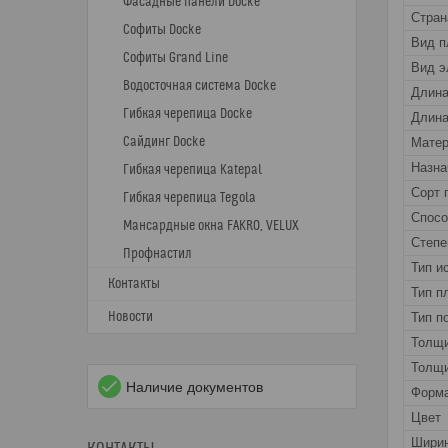
Фасадные панели Docke
Стран
Софиты Docke
Вид п
Софиты Grand Line
Вид э
Водосточная система Docke
Длин
Гибкая черепица Docke
Длина
Сайдинг Docke
Матер
Назна
Гибкая черепица Katepal
Сорт 
Гибкая черепица Tegola
Спос
Мансардные окна FAKRO, VELUX
Степе
Профнастил
Тип и
Контакты
Тип п
Новости
Тип п
Толщ
Толщи
Наличие документов
Форма
Цвет
Шири