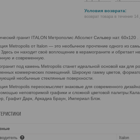
возврат товара в течение 14
ческий гранит ITALON Метрополис Абсолют Сильвер нат. 60x120 . р
ция Metropolis от Italon — это необычное прочтение одного из са
 Здесь он находит своё воплощение в керамограните и обретает н
анную и современную.
гранит под камень Metropolis станет идеальной основой как для р
енных коммерческих помещений. Широкую гамму цветов, форматов
рующий необычные стеклянные поверхности.
ция Metropolis переосмысляет знаковые для современного дизайна
помощью неповторимой графики и сложной цветовой палитры:Калак
р, Графит Дарк, Аркадиа Браун, Империал Блэк.
ТЕРИСТИКИ
вные
зводитель
Italon