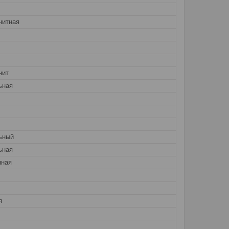
нитная
нит
ьная
ьный
ьная
нная
я