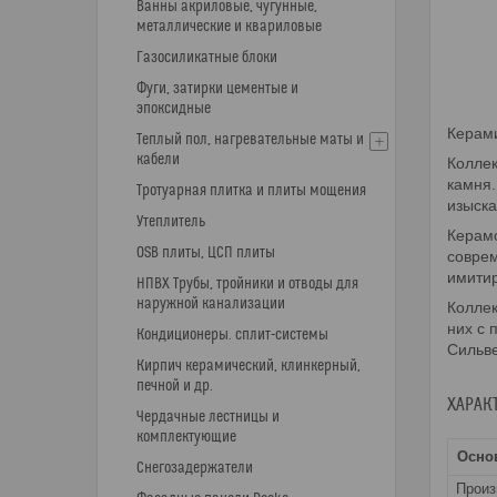
Ванны акриловые, чугунные,
металлические и квариловые
Газосиликатные блоки
Фуги, затирки цементые и
эпоксидные
Керами
Теплый пол, нагревательные маты и
кабели
Коллек
камня.
Тротуарная плитка и плиты мощения
изыск
Утеплитель
Керамо
OSB плиты, ЦСП плиты
соврем
имити
НПВХ Трубы, тройники и отводы для
наружной канализации
Коллек
них с 
Кондиционеры. сплит-системы
Сильве
Кирпич керамический, клинкерный,
печной и др.
ХАРАК
Чердачные лестницы и
комплектующие
Осно
Снегозадержатели
Прои