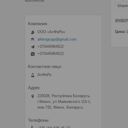
КОНТАКТЫ
Ширин
ИНФОР
Цена:
Ц
ООО «АлФеРо»
alferogrupp@gmail.com
+375445964522
+375445964522
АлФеРо
220028, Республика Беларусь,
г.Минск, ул.Маяковского 115-1,
пом.732, Минск, Беларусь