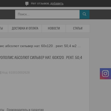
Нет отзывов,
добавить
ТЫ
ДОСТАВКА И ОПЛАТА
НОВОСТИ
СТАТЬИ
Керамогранит italon метрополис абсолют сильвер нат. 60x120 . рект. 50,4 м2 (1к=2) 610010002628
ОПОЛИС АБСОЛЮТ СИЛЬВЕР НАТ. 60X120 . РЕКТ. 50,4
Код:
610010002628
кты
Производитель и гарантия