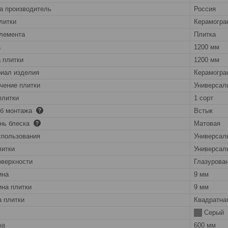
а производитель
Россия
литки
Керамогра
лемента
Плитка
а
1200 мм
 плитки
1200 мм
иал изделия
Керамогра
чение плитки
Универсал
плитки
1 сорт
об монтажа
Встык
нь блеска
Матовая
спользования
Универсал
литки
Универсал
оверхности
Глазурова
ина
9 мм
на плитки
9 мм
 плитки
Квадратна
Серый
на
600 мм