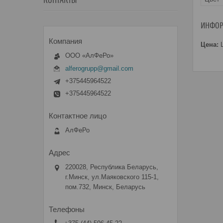
КОНТАКТЫ
ИНФОР
Цена:
Ц
ООО «АлФеРо»
alferogrupp@gmail.com
+375445964522
+375445964522
АлФеРо
220028, Республика Беларусь,
г.Минск, ул.Маяковского 115-1,
пом.732, Минск, Беларусь