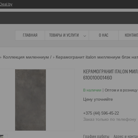
Deal.by
ГЛАВНАЯ
ТОВАРЫ И УСЛУГИ
О НАС
КОНТАК
Коллекция миленниум /
Керамогранит italon миллениум блэк нат
КЕРАМОГРАНИТ ITALON МИЛЛ
610010001460
В наличии
Оптом и в розницу
Цену уточняйте
+375 (44) 596-45-22
Заказ только по телефону
График работы
Адрес и конта