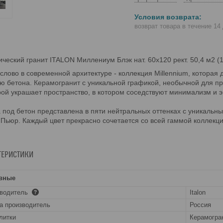
возврат товара в течение 14
ческий гранит ITALON Миллениум Блэк нат. 60x120 рект. 50,4 м2 (
слово в современной архитектуре - коллекция Millennium, которая
ю бетона. Керамогранит с уникальной графикой, необычной для пр
ой украшает пространство, в котором соседствуют минимализм и 
 под бетон представлена в пяти нейтральных оттенках с уникальн
 Пьюр. Каждый цвет прекрасно сочетается со всей гаммой коллекц
ТЕРИСТИКИ
вные
зводитель
Italon
а производитель
Россия
литки
Керамогра