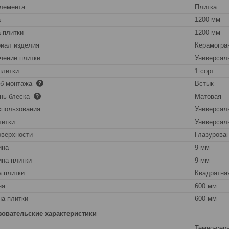
лемента
Плитка
а
1200 мм
 плитки
1200 мм
иал изделия
Керамогра
чение плитки
Универсал
плитки
1 сорт
об монтажа
Встык
нь блеска
Матовая
спользования
Универсал
литки
Универсал
оверхности
Глазурова
ина
9 мм
на плитки
9 мм
 плитки
Квадратна
на
600 мм
а плитки
600 мм
зовательские характеристики
Темно-сер