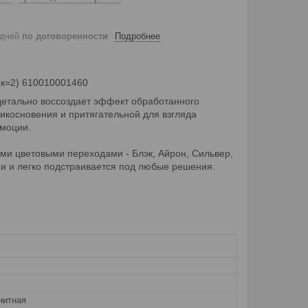
 дней
по договоренности
Подробнее
1к=2) 610010001460
 детально воссоздает эффект обработанного
икосновения и притягательной для взгляда
эмоции.
ыми цветовыми переходами - Блэк, Айрон, Сильвер,
ии и легко подстраивается под любые решения.
нитная