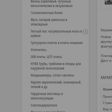
Ванны акриловые, чугунные,
металлические и квариловые
Газосиликатные блоки
Фуги, затирки цементые и
эпоксидные
Керами
Теплый пол, нагревательные маты и
кабели
Новое 
вручну
Тротуарная плитка и плиты мощения
фактур
Утеплитель
Плитка
OSB плиты, ЦСП плиты
Даст и
НПВХ Трубы, тройники и отводы для
наружной канализации
Кондиционеры. сплит-системы
ХАРАК
Кирпич керамический, клинкерный,
печной и др.
Осно
Чердачные лестницы и
Прои
комплектующие
Стран
Снегозадержатели
Вид п