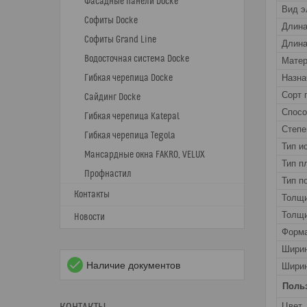
Фасадные панели Docke
Вид э
Софиты Docke
Длин
Софиты Grand Line
Длина
Водосточная система Docke
Матер
Гибкая черепица Docke
Назна
Сорт 
Сайдинг Docke
Спос
Гибкая черепица Katepal
Степе
Гибкая черепица Tegola
Тип и
Мансардные окна FAKRO, VELUX
Тип п
Профнастил
Тип п
Контакты
Толщ
Толщи
Новости
Форма
Шири
Наличие документов
Ширин
Поль
Цвет