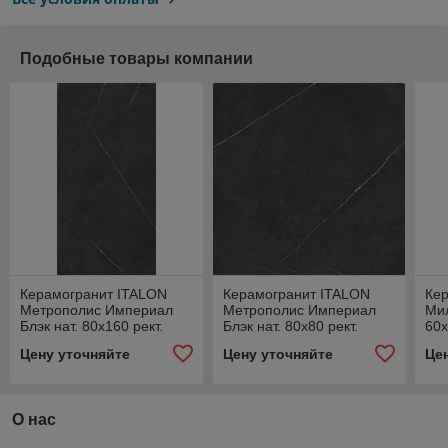
Подобные товары компании
Керамогранит ITALON
Керамогранит ITALON
Ке
Метрополис Империал
Метрополис Империал
Мил
Блэк нат. 80x160 рект.
Блэк нат. 80x80 рект.
60x
53,76 м2 (1к=2)
53,76 м2 (1к=2)
(1к
Цену уточняйте
Цену уточняйте
Це
610010002346
610010002339
О нас