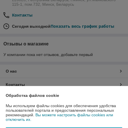
115-1, пом.732, Минск, Беларусь
Контакты
Показать весь график работы
Сегодня выходной
Отзывы о магазине
У компании пока нет отзывов, добавьте первый
О нас
Контакты
Обработка файлов cookie
Доставка и оплата
Мы используем файлы cookies для обеспечения удобства
пользователей портала и предоставления персональных
График работы
рекомендаций.
Вы можете настроить файлы cookies или
отключить их.
Полная версия сайта