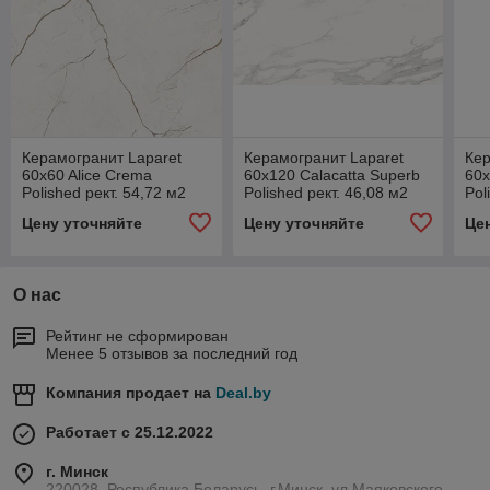
Керамогранит Laparet
Керамогранит Laparet
Кер
60x60 Alice Crema
60x120 Calacatta Superb
60x
Polished рект. 54,72 м2
Polished рект. 46,08 м2
Pol
(1к=4)
(1к=2)
(1к
Цену уточняйте
Цену уточняйте
Це
О нас
Рейтинг не сформирован
Менее 5 отзывов за последний год
Компания продает на
Deal.by
Работает с 25.12.2022
г. Минск
220028, Республика Беларусь, г.Минск, ул.Маяковского