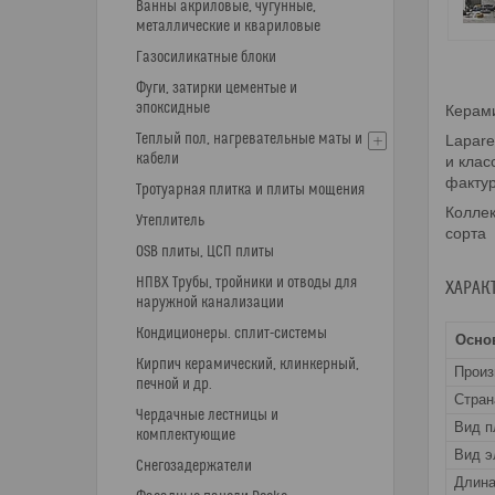
Ванны акриловые, чугунные,
металлические и квариловые
Газосиликатные блоки
Фуги, затирки цементые и
эпоксидные
Керами
Теплый пол, нагревательные маты и
Lapare
кабели
и клас
факту
Тротуарная плитка и плиты мощения
Колле
Утеплитель
сорта
OSB плиты, ЦСП плиты
НПВХ Трубы, тройники и отводы для
ХАРАК
наружной канализации
Кондиционеры. сплит-системы
Осно
Кирпич керамический, клинкерный,
Прои
печной и др.
Стран
Чердачные лестницы и
Вид п
комплектующие
Вид э
Снегозадержатели
Длин