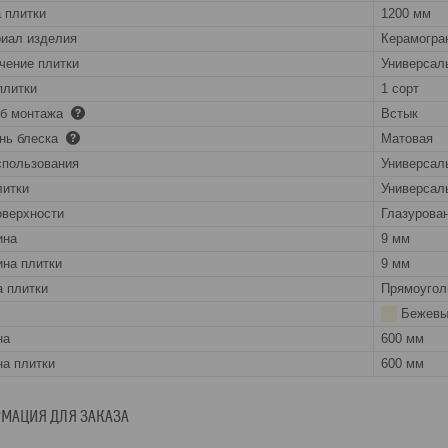
 плитки
1200 мм
иал изделия
Керамогра
чение плитки
Универсал
плитки
1 сорт
об монтажа
Встык
нь блеска
Матовая
спользования
Универсал
литки
Универсал
оверхности
Глазурова
ина
9 мм
на плитки
9 мм
 плитки
Прямоугол
Бежевы
на
600 мм
а плитки
600 мм
МАЦИЯ ДЛЯ ЗАКАЗА