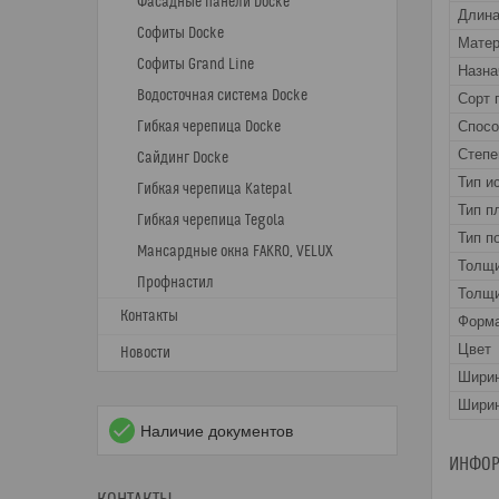
Фасадные панели Docke
Длина
Софиты Docke
Матер
Софиты Grand Line
Назна
Водосточная система Docke
Сорт 
Гибкая черепица Docke
Спос
Степе
Сайдинг Docke
Тип и
Гибкая черепица Katepal
Тип п
Гибкая черепица Tegola
Тип п
Мансардные окна FAKRO, VELUX
Толщ
Профнастил
Толщи
Контакты
Форма
Цвет
Новости
Шири
Ширин
Наличие документов
ИНФОР