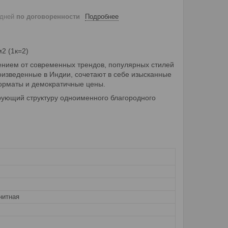
 дней
по договоренности
Подробнее
м2 (1к=2)
вением от современных трендов, популярных стилей
роизведенные в Индии, сочетают в себе изысканные
орматы и демократичные цены.
рующий структуру одноименного благородного
нитная