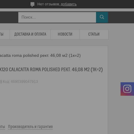
Нет отзывов,
добавить
ТЫ
ДОСТАВКА И ОПЛАТА
НОВОСТИ
СТАТЬИ
catta roma polished рект. 46,08 м2 (1к=2)
120 CALACATTA ROMA POLISHED РЕКТ. 46,08 М2 (1К=2)
Код:
4690399047913
кты
Производитель и гарантия