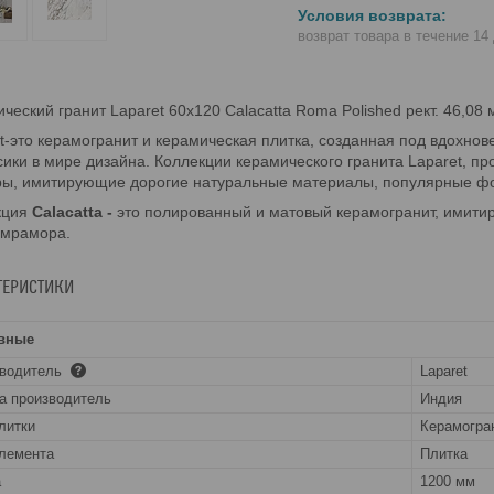
возврат товара в течение 14
ческий гранит Laparet 60x120 Calacatta Roma Polished рект. 46,08 
t-это керамогранит и керамическая плитка, созданная под вдохно
сики в мире дизайна. Коллекции керамического гранита Laparet, п
ры, имитирующие дорогие натуральные материалы, популярные ф
кция
Calacatta -
это полированный и матовый керамогранит, имити
 мрамора.
ТЕРИСТИКИ
вные
зводитель
Laparet
а производитель
Индия
литки
Керамогра
лемента
Плитка
а
1200 мм