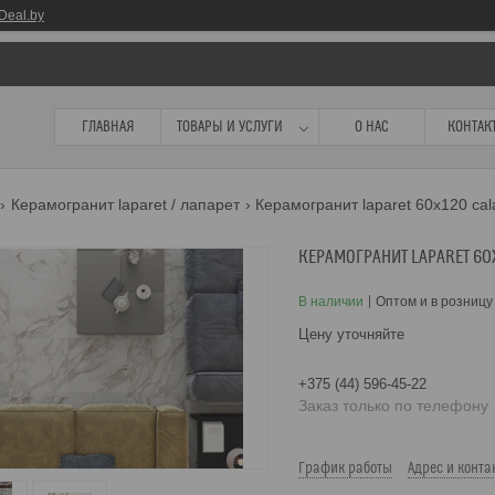
Deal.by
ГЛАВНАЯ
ТОВАРЫ И УСЛУГИ
О НАС
КОНТАК
Керамогранит laparet / лапарет
Керамогранит laparet 60x120 cala
КЕРАМОГРАНИТ LAPARET 60X
В наличии
Оптом и в розницу
Цену уточняйте
+375 (44) 596-45-22
Заказ только по телефону
График работы
Адрес и конта