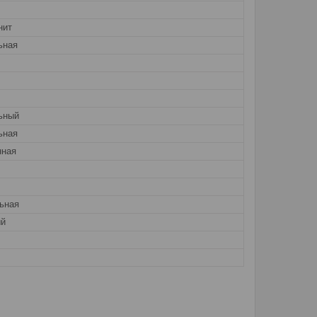
нит
ьная
ьный
ьная
нная
ьная
й