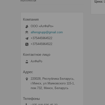
КОНТАКТЫ
Цена:
Ц
ООО «АлФеРо»
alferogrupp@gmail.com
+375445964522
+375445964522
АлФеРо
220028, Республика Беларусь,
г.Минск, ул.Маяковского 115-1,
пом.732, Минск, Беларусь