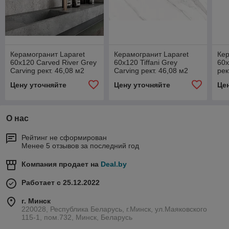
Керамогранит Laparet
Керамогранит Laparet
Кер
60x120 Carved River Grey
60x120 Tiffani Grey
60x
Carving рект. 46,08 м2
Carving рект. 46,08 м2
рек
(1к=2)
(1к=2)
Цену уточняйте
Цену уточняйте
Це
О нас
Рейтинг не сформирован
Менее 5 отзывов за последний год
Компания продает на
Deal.by
Работает с 25.12.2022
г. Минск
220028, Республика Беларусь, г.Минск, ул.Маяковского
115-1, пом.732, Минск, Беларусь