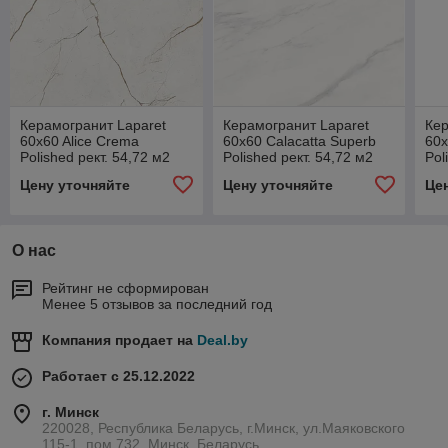
Керамогранит Laparet
Керамогранит Laparet
Кер
60x60 Alice Crema
60x60 Calacatta Superb
60x
Polished рект. 54,72 м2
Polished рект. 54,72 м2
Pol
(1к=4)
(1к=4)
(1к
Цену уточняйте
Цену уточняйте
Це
О нас
Рейтинг не сформирован
Менее 5 отзывов за последний год
Компания продает на
Deal.by
Работает с 25.12.2022
г. Минск
220028, Республика Беларусь, г.Минск, ул.Маяковского
115-1, пом.732, Минск, Беларусь