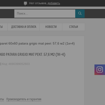
Нет отзывов,
добавить
ТЫ
ДОСТАВКА И ОПЛАТА
НОВОСТИ
СТАТЬИ
aret 60x60 patara grigio mat рект. 57,6 м2 (1к=4)
0 PATARA GRIGIO MAT РЕКТ. 57,6 М2 (1К=4)
Код:
4690399052603
кты
Производитель и гарантия