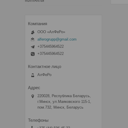
КОНТАКТЫ
ООО «АлФеРо»
alferogrupp@gmail.com
+375445964522
+375445964522
АлФеРо
220028, Республика Беларусь,
г.Минск, ул.Маяковского 115-1,
пом.732, Минск, Беларусь