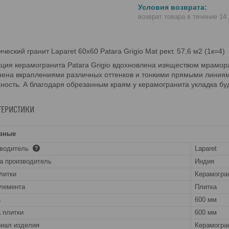
возврат товара в течение 14
ческий гранит Laparet 60x60 Patara Grigio Mat рект. 57,6 м2 (1к=4)
ция керамогранита Patara Grigio вдохновлена изяществом мрамора
ена вкраплениями различных оттенков и тонкими прямыми линиям
ность. А благодаря обрезанным краям у керамогранита укладка бу
ТЕРИСТИКИ
вные
зводитель
Laparet
а производитель
Индия
литки
Керамогра
лемента
Плитка
а
600 мм
 плитки
600 мм
иал изделия
Керамогра