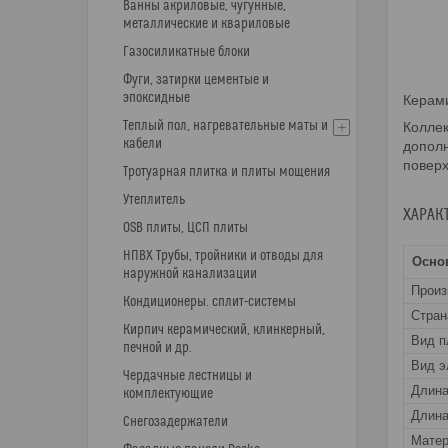
Ванны акриловые, чугунные,
металлические и квариловые
Газосиликатные блоки
Фуги, затирки цементые и
эпоксидные
Керами
Теплый пол, нагревательные маты и
Коллек
кабели
дополн
поверх
Тротуарная плитка и плиты мощения
Утеплитель
ХАРАК
OSB плиты, ЦСП плиты
НПВХ Трубы, тройники и отводы для
Осно
наружной канализации
Прои
Кондиционеры. сплит-системы
Стран
Кирпич керамический, клинкерный,
Вид п
печной и др.
Вид э
Чердачные лестницы и
Длин
комплектующие
Длина
Снегозадержатели
Матер