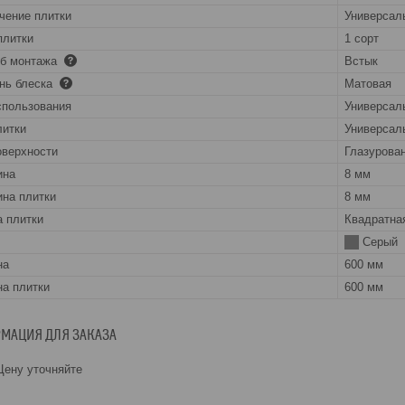
чение плитки
Универсал
плитки
1 сорт
об монтажа
Встык
нь блеска
Матовая
спользования
Универсал
литки
Универсал
оверхности
Глазурова
ина
8 мм
на плитки
8 мм
 плитки
Квадратна
Серый
на
600 мм
а плитки
600 мм
МАЦИЯ ДЛЯ ЗАКАЗА
ену уточняйте