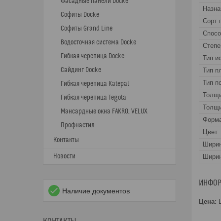
Фасадные панели Docke
Назна
Софиты Docke
Сорт 
Софиты Grand Line
Спос
Водосточная система Docke
Степе
Гибкая черепица Docke
Тип и
Сайдинг Docke
Тип п
Тип п
Гибкая черепица Katepal
Толщ
Гибкая черепица Tegola
Толщи
Мансардные окна FAKRO, VELUX
Форма
Профнастил
Цвет
Контакты
Шири
Новости
Ширин
ИНФОР
Наличие документов
Цена:
Ц