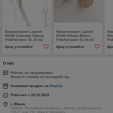
Керамогранит Laparet
Керамогранит Laparet
Кер
80x80 Calacatta Sidamo
80x80 Antalya Bianco
80x
Polished рект. 61,44 м2
Polished рект. 61,44 м2
Pol
(1к=3)
(1к=3)
(1к
Цену уточняйте
Цену уточняйте
Це
О нас
Рейтинг не сформирован
Менее 5 отзывов за последний год
Компания продает на
Deal.by
Работает с 25.12.2022
г. Минск
220028, Республика Беларусь, г.Минск, ул.Маяковского
115-1, пом.732, Минск, Беларусь