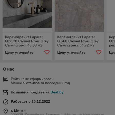
Керамогранит Laparet
Керамогранит Laparet
Кер
60x120 Carved River Grey
60x60 Carved River Grey
60x
Carving рект. 46,08 м2
Carving рект. 54,72 м2
рек
(1к=2)
(1к=4)
Цену уточняйте
Цену уточняйте
Це
О нас
Рейтинг не сформирован
Менее 5 отзывов за последний год
Компания продает на
Deal.by
Работает с 25.12.2022
г. Минск
220028, Республика Беларусь, г.Минск, ул.Маяковского