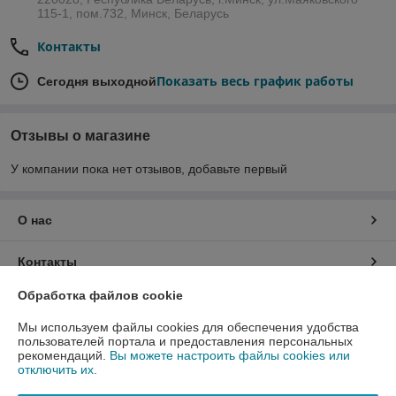
115-1, пом.732, Минск, Беларусь
Контакты
Показать весь график работы
Сегодня выходной
Отзывы о магазине
У компании пока нет отзывов, добавьте первый
О нас
Контакты
Обработка файлов cookie
Доставка и оплата
Мы используем файлы cookies для обеспечения удобства
пользователей портала и предоставления персональных
График работы
рекомендаций.
Вы можете настроить файлы cookies или
отключить их.
Полная версия сайта